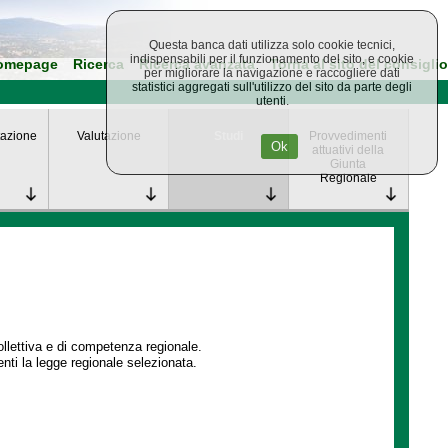
Questa banca dati utilizza solo cookie tecnici,
indispensabili per il funzionamento del sito, e cookie
omepage
Ricerca
Ricerca avanzata
Torna al sito del consiglio
per migliorare la navigazione e raccogliere dati
statistici aggregati sull'utilizzo del sito da parte degli
utenti.
azione
Valutazione
Studi
Provvedimenti
Ok
attuativi della
Giunta
Regionale
collettiva e di competenza regionale.
enti la legge regionale selezionata.