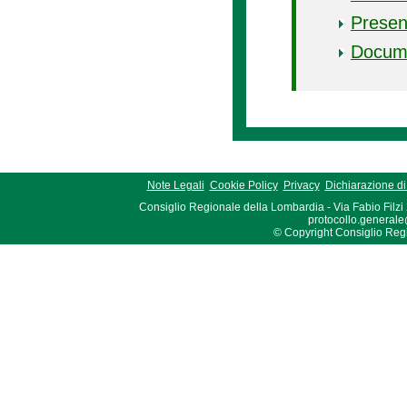
Presen
Docum
Note Legali
Cookie Policy
Privacy
Dichiarazione di 
Consiglio Regionale della Lombardia - Via Fabio Filzi
protocollo.generale
© Copyright Consiglio Region