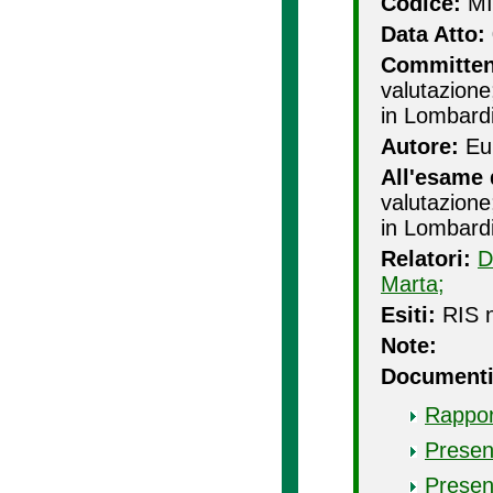
Codice:
MI
Data Atto:
Committen
valutazione
in Lombard
Autore:
Eup
All'esame 
valutazione
in Lombard
Relatori:
D
Marta;
Esiti:
RIS n
Note:
Documenti
Rappor
Presen
Presen