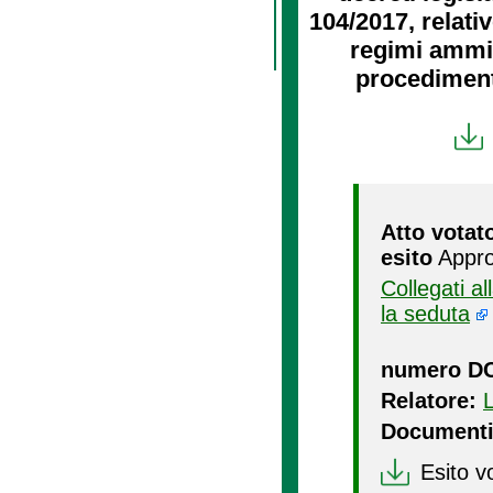
104/2017, relativ
regimi ammini
procedimenti
Atto votat
esito
Appro
Collegati a
la seduta
numero D
Relatore:
Documenti
Esito v