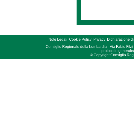
Note Legali
Cookie Policy
Privacy
Dichiarazione di 
Consiglio Regionale della Lombardia - Via Fabio Filzi
protocollo.generale
© Copyright Consiglio Region