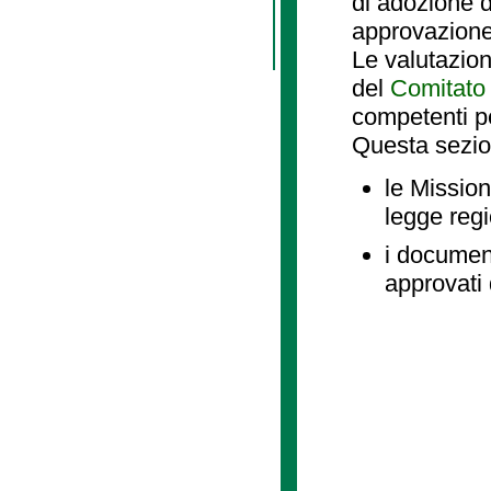
di adozione d
approvazione
Le valutazio
del
Comitato 
competenti p
Questa sezio
le Mission
legge reg
i document
approvati 