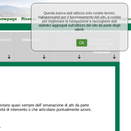
Questa banca dati utilizza solo cookie tecnici,
indispensabili per il funzionamento del sito, e cookie
omepage
Ricerca
Ricerca avanzata
Torna al sito del consiglio
per migliorare la navigazione e raccogliere dati
statistici aggregati sull'utilizzo del sito da parte degli
utenti.
azione
Valutazione
Studi
Provvedimenti
Ok
attuativi della
Giunta
Regionale
ssitano quasi sempre dell' emanazione di atti da parte
ità di intervento o che articolano puntualmente azioni,
.