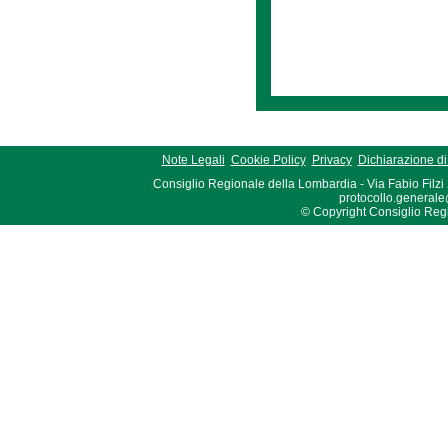
Note Legali
Cookie Policy
Privacy
Dichiarazione di 
Consiglio Regionale della Lombardia - Via Fabio Filzi
protocollo.generale
© Copyright Consiglio Region