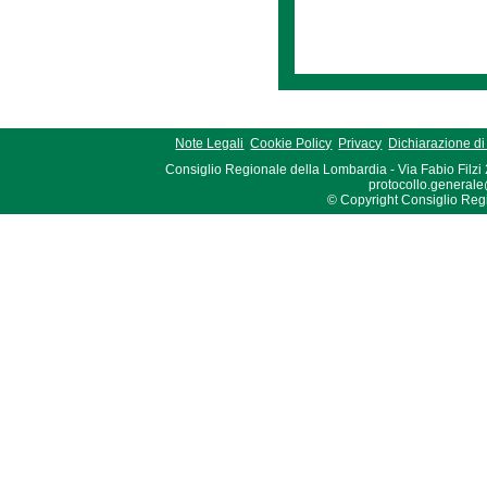
Note Legali
Cookie Policy
Privacy
Dichiarazione di 
Consiglio Regionale della Lombardia - Via Fabio Filzi
protocollo.generale
© Copyright Consiglio Region