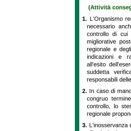
(Attività conseg
1.
L'Organismo regi
necessario anc
controllo di cui a
migliorative pos
regionale e degli
indicazioni e 
all'esito dell'ese
suddetta verifi
responsabili dell
2.
In caso di manc
congruo termine 
controllo, lo st
regionale propone
3.
L'inosservanza de