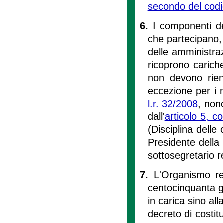
secondo del codi
6.
I componenti d
che partecipano, i
delle amministraz
ricoprono cariche 
non devono rientr
eccezione per i 
l.r. 32/2008
, non
dall'
articolo 5, 
(Disciplina delle 
Presidente della
sottosegretario r
7.
L'Organismo reg
centocinquanta gi
in carica sino all
decreto di costit