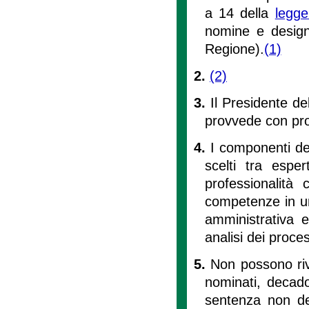
a 14 della
legge
nomine e designa
Regione).
(1)
2.
(2)
3.
Il Presidente de
provvede con prop
4.
I componenti del
scelti tra espe
professionalità
competenze in una
amministrativa e 
analisi dei proces
5.
Non possono riv
nominati, decado
sentenza non defi