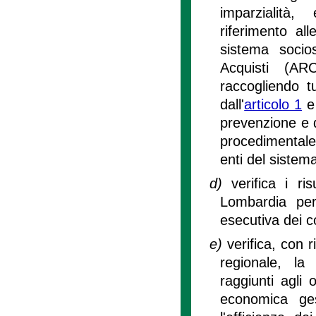
imparzialità,
riferimento all
sistema socio
Acquisti (A
raccogliendo tu
dall'
articolo 1
e 
prevenzione e de
procedimentale 
enti del sistem
d)
verifica i ri
Lombardia per
esecutiva dei con
e)
verifica, con 
regionale, la 
raggiunti agli o
economica gest