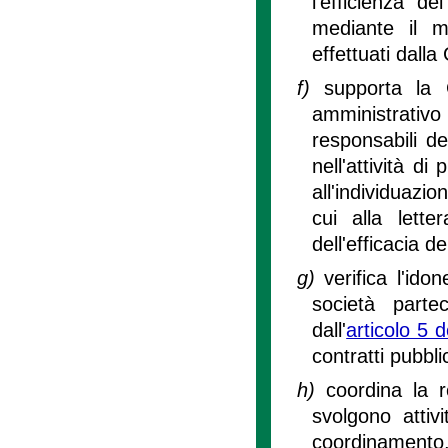
l'efficienza d
mediante il mo
effettuati dalla
f)
supporta la G
amministrativo 
responsabili de
nell'attività d
all'individuazio
cui alla lette
dell'efficacia d
g)
verifica l'idon
società parte
dall'
articolo 5 d
contratti pubblic
h)
coordina la r
svolgono attiv
coordinamento,