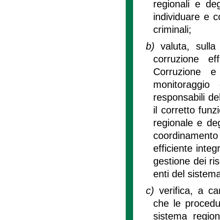
regionali e deg
individuare e co
criminali;
b)
valuta, sulla
corruzione ef
Corruzione e
monitoraggio d
responsabili del
il corretto fun
regionale e deg
coordinamento t
efficiente integ
gestione dei ris
enti del sistem
c)
verifica, a c
che le procedur
sistema regio