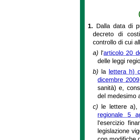
1.
Dalla data di p
decreto di costi
controllo di cui all
a)
l'
articolo 20 d
delle leggi reg
b)
la
lettera h) 
dicembre 2009
sanità) e, con
del medesimo a
c)
le lettere a)
regionale 5 a
l'esercizio fi
legislazione vi
con modifiche di