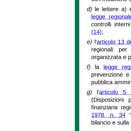
d)
le lettere a)
legge regiona
controlli intern
(14)
;
e)
l'
articolo 13 
regionali per
organizzata e p
f)
la
legge re
prevenzione e l
pubblica ammin
g)
l'
articolo 5
(Disposizioni
finanziaria reg
1978, n. 34
'
bilancio e sulla