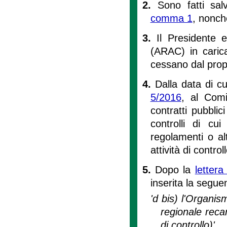
2.
Sono fatti salv
comma 1
, nonché
3.
Il Presidente e
(ARAC) in carica
cessano dal propr
4.
Dalla data di c
5/2016
, al Comi
contratti pubblici 
controlli di cui 
regolamenti o alt
attività di controll
5.
Dopo la
lettera
inserita la segue
'd bis) l'Organism
regionale recan
di controllo)'.