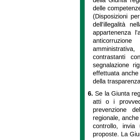
delle competenze 
(Disposizioni pe
dell'illegalità 
appartenenza l'a
anticorruzione
amministrativa
contrastanti c
segnalazione ri
effettuata anche
della trasparenza
6.
Se la Giunta reg
atti o i provve
prevenzione de
regionale, anche 
controllo, invi
proposte. La Giun