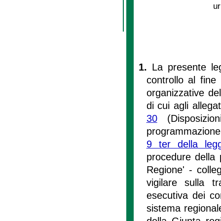
ur
1.
La presente leg
controllo al fine
organizzative del
di cui agli alleg
30
(Disposizion
programmazione e
9 ter della le
procedure della 
Regione' - colleg
vigilare sulla 
esecutiva dei con
sistema regionale,
della Giunta reg