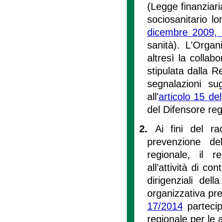
(Legge finanziari
sociosanitario lo
dicembre 2009, 
sanità). L'Organ
altresì la collab
stipulata dalla 
segnalazioni sug
all'
articolo 15 de
del Difensore reg
2.
Ai fini del r
prevenzione de
regionale, il r
all’attività di co
dirigenziali del
organizzativa prep
17/2014
partecip
regionale per le 