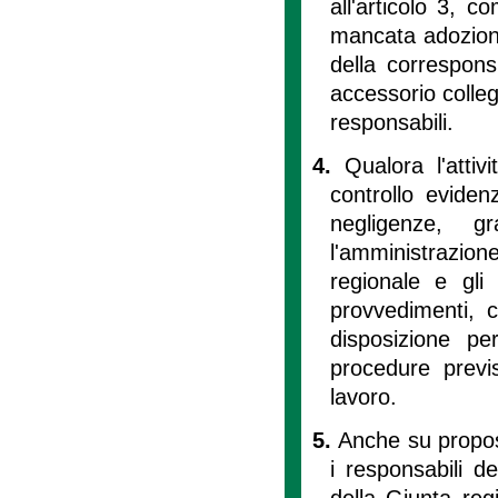
all'articolo 3, c
mancata adozione
della correspons
accessorio collega
responsabili.
4.
Qualora l'attiv
controllo evidenz
negligenze, g
l'amministrazion
regionale e gli
provvedimenti, c
disposizione pe
procedure previs
lavoro.
5.
Anche su propost
i responsabili d
della Giunta reg