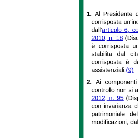
1.
Al Presidente d
corrisposta un'ind
dall'
articolo 6, 
2010, n. 18
(Disc
è corrisposta u
stabilita dal c
corrisposta è d
assistenziali.
(9)
2.
Ai componenti 
controllo non si a
2012, n. 95
(Disp
con invarianza d
patrimoniale de
modificazioni, da