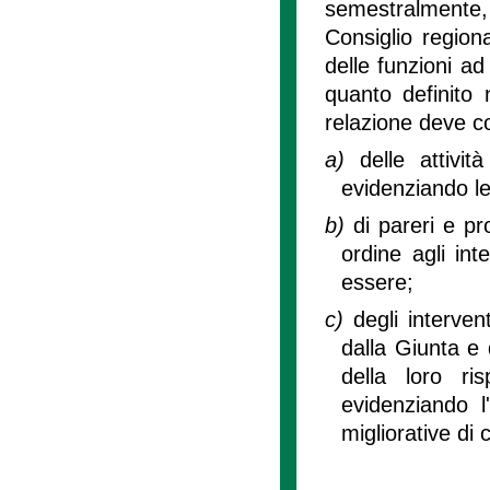
semestralmente, 
Consiglio region
delle funzioni ad
quanto definito 
relazione deve co
a)
delle attivit
evidenziando le 
b)
di pareri e pr
ordine agli int
essere;
c)
degli interven
dalla Giunta e d
della loro ris
evidenziando 
migliorative di cu