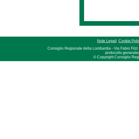
Note Legali
Cookie Poli
Consiglio Regionale della Lombardia - Via Fabio Filzi
protocollo.generale
© Copyright Consiglio Region