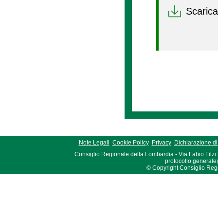
Scarica
Note Legali
Cookie Policy
Privacy
Dichiarazione di 
Consiglio Regionale della Lombardia - Via Fabio Filzi
protocollo.generale
© Copyright Consiglio Region