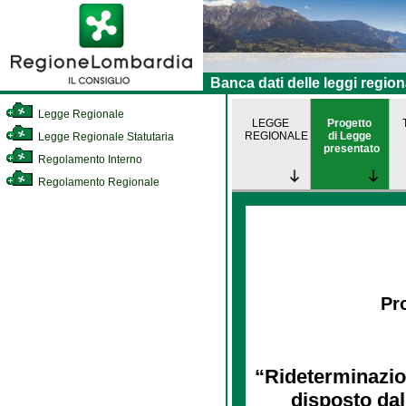
Banca dati delle leggi region
Legge Regionale
LEGGE
Progetto
REGIONALE
di Legge
Legge Regionale Statutaria
presentato
Regolamento Interno
Regolamento Regionale
Pro
“Rideterminazion
disposto dal