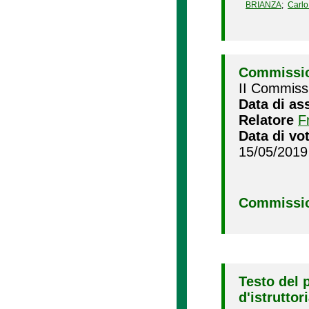
BRIANZA
;
Carl
Commissio
II Commissi
Data di as
Relatore
F
Data di vo
15/05/2019
Commissio
Testo del 
d'istruttor