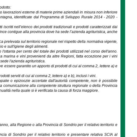
odotto:
rso lavorazioni esterne di materie prime aziendali in misura non inferiore
ontagna, identificate dal Programma di Sviluppo Rurale 2014 - 2020 -
scritti nell’elenco dei prodotti tradizionali e prodotti caratterizzati dai
nce contigue alla provincia dove ha sede l’azienda agrituristica, anche
ca prelevata sul territorio regionale nel rispetto della normativa vigente,
 e sull'igiene degli alimenti.
'ottanta per cento del totale dei prodotti utilizzati nel corso dell'anno.
 marina e vini provenienti da altre Regioni, fatta eccezione per i vini
ede l'azienda agrituristica.
ve essere garantito un apporto di prodotti di cui al comma 2, lettere a) e
tti serviti di cui al comma 2, lettere a) e b), inclusi i vini.
opatie o epizoozie accertate dall'autorità competente, non è possibile
tiva comunicazione alla competente struttura regionale o della Provincia
ualità nella quale si è verificata la causa di forza maggiore.
o, alla Regione o alla Provincia di Sondrio per il relativo territorio e
cia di Sondrio per il relativo territorio e presentare relativa SCIA al