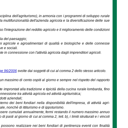
ciplina dell'agriturismo), in armonia con i programmi di sviluppo rurale
a multifunzionalità dell'azienda agricola e la diversificazione delle sue
o l'integrazione del reddito agricolo e il miglioramento delle condizioni
ela del paesaggio;
zioni agricole e agroalimentari di qualità e biologiche e delle connesse
e e sociali.
te in connessione con l'attività agricola dagli imprenditori agricoli.
gge 96/2006
svolte dai soggetti di cui al comma 2 dello stesso articolo.
 a un massimo di cento ospiti al giorno e sempre nel rispetto del rapporto
improntati alla tradizione e tipicità della cucina rurale lombarda, fino
ssione tra attività agricola ed attività agrituristica;
dotti aziendali;
rno dei beni fondiari nella disponibilità dell'impresa, di attività agri-
iale, nonché di ittiturismo e di ippoturismo.
no essere cumulati annualmente, fermi restando il numero massimo annuo
pasti al giorno di cui al comma 2, lett. b), i limiti strutturali e i vincoli
a possono realizzare nei beni fondiari di pertinenza eventi con finalità