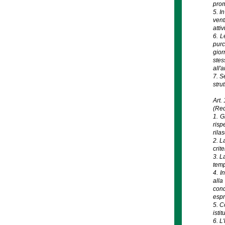
prom
5. I
vent
attiv
6. L
purc
gior
stes
all'a
7. S
stru
Art.
(Req
1. G
risp
rila
2. L
crite
3. L
temp
4. I
alla
cond
espr
5. C
isti
6. L