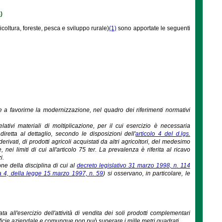
8
)
icoltura, foreste, pesca e sviluppo rurale)
(1)
sono apportate le seguenti
 e a favorirne la modernizzazione, nel quadro dei riferimenti normativi
 relativi materiali di moltiplicazione, per il cui esercizio è necessaria
diretta al dettaglio, secondo le disposizioni dell'
articolo 4 del d.lgs.
rivati, di prodotti agricoli acquistati da altri agricoltori, del medesimo
 nei limiti di cui all'articolo 75 ter. La prevalenza è riferita al ricavo
i.
zione della disciplina di cui al
decreto legislativo 31 marzo 1998, n. 114
a 4, della legge 15 marzo 1997, n. 59
) si osservano, in particolare, le
ata all'esercizio dell'attività di vendita dei soli prodotti complementari
perficie aziendale e comunque non può superare i mille metri quadrati.