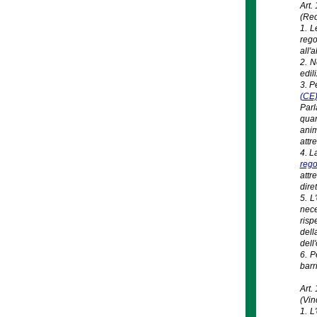
Art.
(Requ
1. L
rego
all'
2. N
edili
3. P
(CE)
Parl
quan
anim
attr
4. L
rego
attr
dire
5. L
nece
risp
dell
dell
6. P
barr
Art.
(Vin
1. L