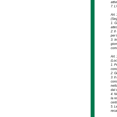
attiv
7. L
Art.
(Seg
1. G
atte
2. I
per 
3. I
gior
com
Art.
(Loc
1. P
cond
2. G
3. I
cons
nell
dal 
4. N
la r
cert
5. L
reca