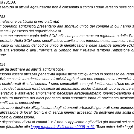
ità (SCIA).
'esercizio di attività agrituristiche non è consentito a coloro i quali versano nelle cond
 153
nalazione certificata di inizio attività)
li operatori agrituristici presentano allo sportello unico del comune in cui hanno s
stante il possesso dei requisiti richiesti.
l comune trasmette copia della SCIA alla competente struttura regionale o della Pro
territorio. Nella SCIA sono specificate le attività che si intendono esercitare con i relat
n caso di variazioni del codice unico di identificazione delle aziende agricole (CUA
ni alla Regione o alla Provincia di Sondrio per il relativo territorio l'emissio
une.
 154
ali da destinare ad attività agrituristiche)
ossono essere utilizzati per attività agrituristiche tutti gli edifici in possesso del requi
izione che la loro destinazione all'attività agrituristica non comprometta l'esercizio de
li edifici rurali di cui al comma 1 sono compatibili con ogni destinazione d'uso prev
l riuso degli immobili rurali destinati ad agriturismo, anche distaccati, può avvenire a
ervativo e attraverso ampliamenti necessari all'adeguamento igienico-sanitario e t
a misura massima del dieci per cento della superficie lorda di pavimento destinata a
certificato di connessione.
elle aree destinate all'agricoltura dagli strumenti urbanistici generali sono amme
ealizzazione di locali tecnici e di servizi igienici accessori da destinare alla sosta d
ificato di connessione.
e disposizioni di cui ai commi 1 e 2 non si applicano agli edifici già indicati nei cert
nte (Modifiche alla
legge regionale 5 dicembre 2008, n. 31
'Testo unico delle leggi 