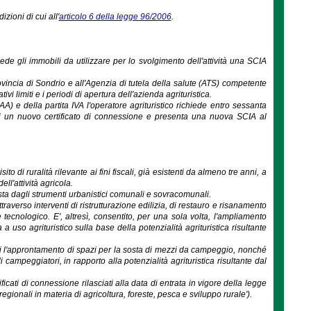
izioni di cui all'
articolo 6 della legge 96/2006
.
ede gli immobili da utilizzare per lo svolgimento dell'attività una SCIA
vincia di Sondrio e all'Agenzia di tutela della salute (ATS) competente
ivi limiti e i periodi di apertura dell'azienda agrituristica.
A) e della partita IVA l'operatore agrituristico richiede entro sessanta
ne di un nuovo certificato di connessione e presenta una nuova SCIA al
sito di ruralità rilevante ai fini fiscali, già esistenti da almeno tre anni, a
ll'attività agricola.
ista dagli strumenti urbanistici comunali e sovracomunali.
ttraverso interventi di ristrutturazione edilizia, di restauro e risanamento
ecnologico. E', altresì, consentito, per una sola volta, l'ampliamento
 uso agrituristico sulla base della potenzialità agrituristica risultante
ssi l'approntamento di spazi per la sosta di mezzi da campeggio, nonché
i campeggiatori, in rapporto alla potenzialità agrituristica risultante dal
ificati di connessione rilasciati alla data di entrata in vigore della legge
regionali in materia di agricoltura, foreste, pesca e sviluppo rurale').