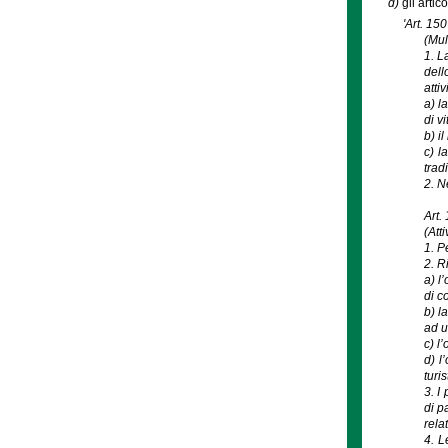
d)
gli artic
'Art. 150
(Mul
1. L
dell
atti
a) l
di vi
b) i
c) l
trad
2. N
Art.
(Atti
1. Pe
2. Ri
a) l
di co
b) l
ad u
c) l
d) l
turi
3. I
di p
rela
4. L