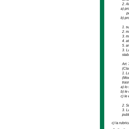
2. A
a)
pr
p
b)
pro
1. s
2. m
3. m
4. a
5. a
3. L
stab
Art.
(Cla
1. L
(Mod
tras
a)
lo
b)
le 
c)
le 
2. S
3. L
pubb
c)
la rubric