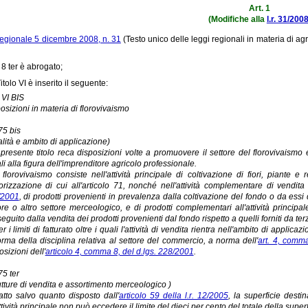
Art. 1
(Modifiche alla
l.r. 31/200
regionale 5 dicembre 2008, n. 31
(Testo unico delle leggi regionali in materia di agr
o 8 ter è abrogato;
itolo VI è inserito il seguente:
 VI BIS
osizioni in materia di florovivaismo
 75 bis
alità e ambito di applicazione)
l presente titolo reca disposizioni volte a promuovere il settore del florovivaismo
ali alla figura dell'imprenditore agricolo professionale.
l florovivaismo consiste nell'attività principale di coltivazione di fiori, piante e
torizzazione di cui all'articolo 71, nonché nell'attività complementare di vendita 
/2001
, di prodotti provenienti in prevalenza dalla coltivazione del fondo o da essi de
ore o altro settore merceologico, e di prodotti complementari all'attività principale,
eguito dalla vendita dei prodotti provenienti dal fondo rispetto a quelli forniti da terz
er i limiti di fatturato oltre i quali l'attività di vendita rientra nell'ambito di applica
orma della disciplina relativa al settore del commercio, a norma dell'
art. 4, comm
osizioni dell'
articolo 4, comma 8, del d.lgs. 228/2001
.
75 ter
utture di vendita e assortimento merceologico )
atto salvo quanto disposto dall'
articolo 59 della l.r. 12/2005
, la superficie destin
attività principale non può eccedere il limite del dieci per cento del totale della su