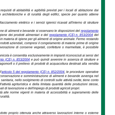
requisiti di abitabilità e agibilità previsti per i locali di abitazione dai
e architettoniche e di ruralità degli edifici, specie per quanto attiene
acciamento elettrico e i servizi igienici ricavati all'interno di strutture
e di alimenti e bevande si osservano le disposizioni del
regolamento
giene dei prodotti alimentari e del
regolamento (CE) n. 853/2004
del
in materia di igiene per gli alimenti di origine animale. Fermo restando
odotti aziendali, compresi il congelamento di materie prime di origine
avorazione di conserve vegetali, confetture o marmellate, è possibile
nicola è consentita esclusivamente in impianti riconosciuti ai sensi del
nto (CE) n. 853/2004
e può quindi avvenire in assenza di strutture e
omorfi o il prelievo di prodotti di acquacoltura destinati alla vendita
l'
articolo 5 del regolamento (CE) n. 852/2004
, le procedure operative
o, conservazione e somministrazione di alimenti e bevande avvenga nel
 sanitaria, nello svolgimento di controlli sulle attività svolte, tiene conto
l'attività agrituristica e della limitata quantità delle produzioni stesse,
ali di lavorazione e dell'impiego di prodotti agricoli propri.
ormità alle norme vigenti in materia di accessibilità e superamento delle
uralità.
odotto proprio ottenuta anche attraverso lavorazioni interne o esterne