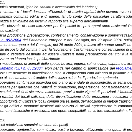
 155
isiti strutturali, igienico-sanitari e accessibilità dei fabbricati)
e strutture e i locali destinati all'esercizio di attività agrituristiche devono avere i 
lamenti comunali edilizi e di igiene, tenuto conto delle particolari caratteristich
altezza e al volume dei locali in rapporto alle superfici aeroilluminanti.
elle piazzole di sosta attrezzate per l'ospitalità in spazi aperti sono assicurati l'all
zie esistenti.
er la produzione, preparazione, confezionamento, conservazione e somministrazion
 n. 852/2004
del Parlamento europeo e del Consiglio, del 29 aprile 2004, sull'i
amento europeo e del Consiglio, del 29 aprile 2004, relativo alle norme specifiche 
to disposto dal comma 4, per la lavorazione, trasformazione e conservazione di pr
ale o vegetale destinate ad essere utilizzate nella preparazione dei cibi e la l
ezzare un idoneo locale polifunzionale.
a macellazione di animali delle specie bovina, equina, suina, ovina, caprina e avicu
lamento (CE) n. 853/2004
. Non rientra nel campo di applicazione del
regolame
ezzature dedicate la macellazione sino a cinquecento capi all'anno di pollame e lag
tta al consumatore nell'ambito della stessa azienda di produzione primaria.
'operatore agrituristico individua nel piano aziendale di autocontrollo, ai sensi del
ssarie per garantire che l'attività di produzione, preparazione, confezionament
etto dei requisiti di sicurezza alimentare previsti dalle vigenti disposizioni. L'autorità
a ruralità dei locali utilizzati, della diversificazione delle produzioni necessaria al
'opportunità di utilizzare locali comuni già esistenti, dell'adozione di metodi tradizion
er gli edifici e manufatti destinati all'esercizio di attività agrituristiche la conf
iere architettoniche è assicurata con opere compatibili con le loro caratteristiche di r
 156
coli relativi alla somministrazione dei pasti)
'operatore agrituristico somministra pasti e bevande utilizzando una quota di pr