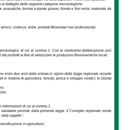
ita al dettaglio delle seguenti categorie merceologiche:
e acquatiche, bonsai e piante grasse, fronde e fiori recisi, materiale da
erricci, cortecce, torbe, prodotti fitosanitari non professionali;
o merceologico di cui al comma 2. Con la medesima deliberazione può
ali prodotti al fine di valorizzare le produzioni florovivaistiche locali.
fine entro due anni dalla entrata in vigore della legge regionale recante
i in materia di agricoltura, foreste, pesca e sviluppo rurale'), la Giunta
mo;
iche;
e informazioni di cui al comma 1.
tà valutative previste dalla presente legge. Il Consiglio regionale rende
stata oggetto.';
versificazione in agricoltura'
;