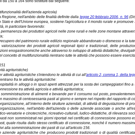
oli da 150 a 164 sono sostituiti dai seguenti:
tifunzionalità dell'azienda agricola)
a Regione, nell'ambito delle finalità definite dalla
legge 20 febbraio 2006, n. 96
(Dis
o Stato e dell'Unione europea, sostiene l'agricoltura e il mondo rurale e promuove l
vità, in particolare favorendo:
a permanenza dei produttori agricoli nelle zone rurali e nelle zone montane attravers
ta;
l recupero del patrimonio rurale edilizio regionale abbandonato o dismesso e la tut
a valorizzazione dei prodotti agricoli regionali tipici e tradizionali, delle produ
izioni enogastronomiche anche attraverso lo sviluppo di attività didattiche, divulgativ
el concetto di multifunzionalità rientrano tutte le attività che possono essere esercita
 151
vità agrituristiche)
r attività agrituristiche s'intendono le attività di cui all'
articolo 2, comma 1, della le
entrano fra le attività agrituristiche:
’ospitalità in alloggi o in spazi aperti attrezzati per la sosta dei campeggiatori fino
nnessione tra attività agricola e attività agrituristica;
a somministrazione di alimenti e bevande per il consumo sul posto, prevalentemente 
n massimo di centosessanta pasti al giorno e sempre nel rispetto del rapporto di conne
’organizzazione, all’interno delle strutture aziendali, di attività di degustazione di pro
’organizzazione, nell'ambito dell'azienda o delle aziende associate o anche all'este
stico-venatorie e cinotecniche, ricreativo-culturali, ludico-didattiche, di rilevanza soc
 pasti non somministrati nei giorni riportati nel certificato di connessione posso
asti, quale risulta dallo stesso certificato di connessione, nonché il numero massimo di 
tivi alla somministrazione dei pasti di cui all'articolo 156.
e aziende agrituristiche che producono prodotti tradizionali o di qualità certificat