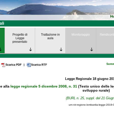
H
ali
Progetto di
Trattazione in
Monitoraggio
Rendicont
Legge
aula
presentato
Somm
Scarica PDF
|
Scarica RTF
Legge Regionale
18 giugno 2
e alla
legge regionale 5 dicembre 2008, n. 31
(Testo unico delle leg
sviluppo rurale)
(BURL n. 25, suppl. del 21 Giug
urn:nir:regione.lombardia:legge:2019-