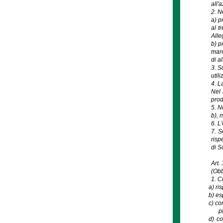
all'
2. N
a) p
al t
Alle
b) p
marc
di a
3. S
util
4. L
Nel 
prod
5. N
b), 
6. L
7. S
risp
di S
Art.
(Obb
1. Ch
a)
ri
b)
es
c)
co
p
d)
co