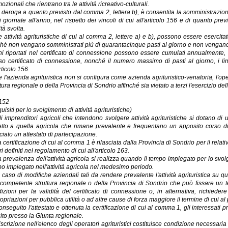
ozionali che rientrano tra le attività ricreativo-culturali.
n deroga a quanto previsto dal comma 2, lettera b), è consentita la somministrazione 
i giornate all'anno, nel rispetto dei vincoli di cui all'articolo 156 e di quanto pre
ità svolta.
e attività agrituristiche di cui al comma 2, lettere a) e b), possono essere esercita
hé non vengano somministrati più di quarantacinque pasti al giorno e non vengano os
ni riportati nel certificato di connessione possono essere cumulati annualmente,
so certificato di connessione, nonché il numero massimo di pasti al giorno, i limiti
rticolo 156.
e l'azienda agrituristica non si configura come azienda agrituristico-venatoria, l'
ttura regionale o della Provincia di Sondrio affinché sia vietato a terzi l'esercizio del
 152
uisiti per lo svolgimento di attività agrituristiche)
li imprenditori agricoli che intendono svolgere attività agrituristiche si dotano di 
etto a quella agricola che rimane prevalente e frequentano un apposito corso di 
sciato un attestato di partecipazione.
a certificazione di cui al comma 1 è rilasciata dalla Provincia di Sondrio per il relativ
ri definiti nel regolamento di cui all'articolo 163.
a prevalenza dell'attività agricola si realizza quando il tempo impiegato per lo svolgi
o impiegato nell'attività agricola nel medesimo periodo.
n caso di modifiche aziendali tali da rendere prevalente l'attività agrituristica su
 competente struttura regionale o della Provincia di Sondrio che può fissare un te
izioni per la validità del certificato di connessione o, in alternativa, richiede
opriazioni per pubblica utilità o ad altre cause di forza maggiore il termine di cui
onseguito l'attestato e ottenuta la certificazione di cui al comma 1, gli interessati 
tuito presso la Giunta regionale.
'iscrizione nell'elenco degli operatori agrituristici costituisce condizione necessar