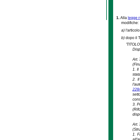
1.
Alla
legge 
modifiche:
a)
l'articol
b)
dopo il T
'TITOLO
Disp
Art.
(Fin
1. I
stat
2. I
l'au
228
sett
cons
3. P
(Rif
disp
Art. 
(Str
1. F
all'