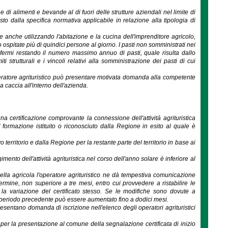
di alimenti e bevande al di fuori delle strutture aziendali nel limite di
visto dalla specifica normativa applicabile in relazione alla tipologia di
te anche utilizzando l'abitazione e la cucina dell'imprenditore agricolo,
pitate più di quindici persone al giorno. I pasti non somministrati nei
 fermi restando il numero massimo annuo di pasti, quale risulta dallo
 strutturali e i vincoli relativi alla somministrazione dei pasti di cui
operatore agrituristico può presentare motivata domanda alla competente
la caccia all'interno dell'azienda.
una certificazione comprovante la connessione dell'attività agrituristica
formazione istituito o riconosciuto dalla Regione in esito al quale è
o territorio e dalla Regione per la restante parte del territorio in base ai
mento dell'attività agrituristica nel corso dell'anno solare è inferiore al
 quella agricola l'operatore agrituristico ne dà tempestiva comunicazione
rmine, non superiore a tre mesi, entro cui provvedere a ristabilire le
re la variazione del certificato stesso. Se le modifiche sono dovute a
 al periodo precedente può essere aumentato fino a dodici mesi.
presentano domanda di iscrizione nell'elenco degli operatori agrituristici
ia per la presentazione al comune della segnalazione certificata di inizio