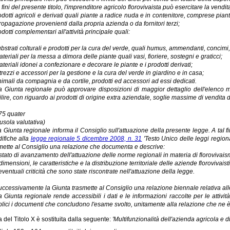
i fini del presente titolo, l'imprenditore agricolo florovivaista può esercitare la vend
odotti agricoli e derivati quali piante a radice nuda e in contenitore, comprese piant
ropagazione provenienti dalla propria azienda o da fornitori terzi;
dotti complementari all'attività principale quali:
ubstrati colturali e prodotti per la cura del verde, quali humus, ammendanti, concimi, t
ateriali per la messa a dimora delle piante quali vasi, fioriere, sostegni e graticci;
ateriali idonei a confezionare e decorare le piante e i prodotti derivati;
ttrezzi e accessori per la gestione e la cura del verde in giardino e in casa;
nimali da compagnia e da cortile, prodotti ed accessori ad essi dedicati.
a Giunta regionale può approvare disposizioni di maggior dettaglio dell'elenc
ilire, con riguardo ai prodotti di origine extra aziendale, soglie massime di vendita di t
 75 quater
usola valutativa)
a Giunta regionale informa il Consiglio sull'attuazione della presente legge. A tal 
ifiche alla
legge regionale 5 dicembre 2008, n. 31
'Testo Unico delle leggi regional
mette al Consiglio una relazione che documenta e descrive:
 stato di avanzamento dell'attuazione delle norme regionali in materia di florovivais
dimensioni, le caratteristiche e la distribuzione territoriale delle aziende florovivaist
eventuali criticità che sono state riscontrate nell'attuazione della legge.
uccessivamente la Giunta trasmette al Consiglio una relazione biennale relativa all
a Giunta regionale rende accessibili i dati e le informazioni raccolte per le attivi
lici i documenti che concludono l'esame svolto, unitamente alla relazione che ne è 
a del Titolo X è sostituita dalla seguente:
'Multifunzionalità dell'azienda agricola e di