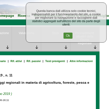
Questa banca dati utilizza solo cookie tecnici,
indispensabili per il funzionamento del sito, e cookie
omepage
Ricerca
Ricerca avanzata
Torna al sito del consiglio
per migliorare la navigazione e raccogliere dati
statistici aggregati sull'utilizzo del sito da parte degli
utenti.
azione
Valutazione
Studi
Provvedimenti
Ok
attuativi della
Giunta
Regionale
ario
|
Rif. attivi
|
Rif. passivi
|
Testi previgenti
|
Altre informazioni
019
, n. 11
gi regionali in materia di agricoltura, foreste, pesca e
no 2019 )
06-18;11