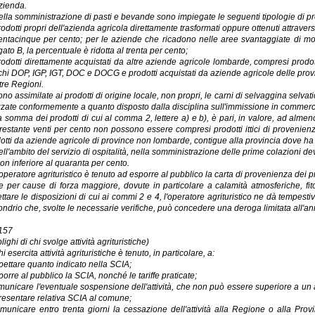
azienda.
ella somministrazione di pasti e bevande sono impiegate le seguenti tipologie di pr
rodotti propri dell'azienda agricola direttamente trasformati oppure ottenuti attrave
rentacinque per cento; per le aziende che ricadono nelle aree svantaggiate di m
gato B, la percentuale è ridotta al trenta per cento;
rodotti direttamente acquistati da altre aziende agricole lombarde, compresi prodotti i
hi DOP, IGP, IGT, DOC e DOCG e prodotti acquistati da aziende agricole delle provi
ltre Regioni.
ono assimilate ai prodotti di origine locale, non propri, le carni di selvaggina selvati
izzate conformemente a quanto disposto dalla disciplina sull'immissione in commercio
a somma dei prodotti di cui al comma 2, lettere a) e b), è pari, in valore, ad almeno l
restante venti per cento non possono essere compresi prodotti ittici di provenienza
otti da aziende agricole di province non lombarde, contigue alla provincia dove ha s
ell'ambito del servizio di ospitalità, nella somministrazione delle prime colazioni de
non inferiore al quaranta per cento.
'operatore agrituristico è tenuto ad esporre al pubblico la carta di provenienza dei prodo
e per cause di forza maggiore, dovute in particolare a calamità atmosferiche, fit
ettare le disposizioni di cui ai commi 2 e 4, l'operatore agrituristico ne dà tempes
ondrio che, svolte le necessarie verifiche, può concedere una deroga limitata all'ann
 157
lighi di chi svolge attività agrituristiche)
i esercita attività agrituristiche è tenuto, in particolare, a:
spettare quanto indicato nella SCIA;
porre al pubblico la SCIA, nonché le tariffe praticate;
municare l'eventuale sospensione dell'attività, che non può essere superiore a un ann
resentare relativa SCIA al comune;
municare entro trenta giorni la cessazione dell'attività alla Regione o alla Provin