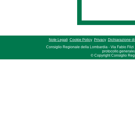
Note Legali
Cookie Policy
Privacy
Dichiarazione di 
Consiglio Regionale della Lombardia - Via Fabio Filzi
protocollo.generale
© Copyright Consiglio Region