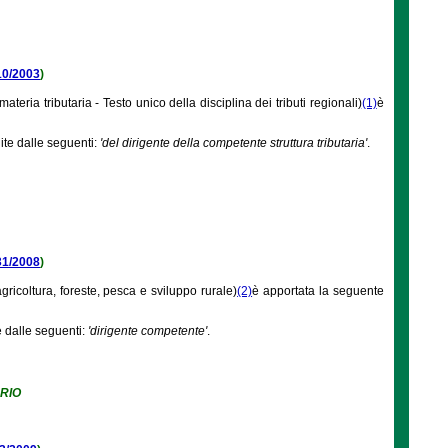
 10/2003
)
ateria tributaria - Testo unico della disciplina dei tributi regionali)
(1)
è
uite dalle seguenti:
'del dirigente della competente struttura tributaria'
.
 31/2008
)
gricoltura, foreste, pesca e sviluppo rurale)
(2)
è apportata la seguente
e dalle seguenti:
'dirigente competente'
.
RIO