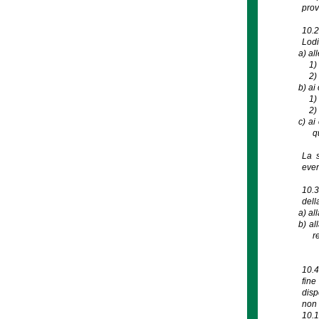
prov
10.2
Lodi
a)
all
1
2
b)
ai 
1
2
c)
ai
q
La s
even
10.3
dell
a)
al
b)
al
r
10.4
fine
disp
non 
10.1