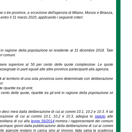
due o tre province, a eccezione dell'agenzia di Milano, Monza e Brianza,
ntro il 31 marzo 2020, applicando i seguenti criteri:
ti in ragione della popolazione ivi residente al 31 dicembre 2018. Tale
ri comuni.
sere superiore al 50 per cento delle quote complessive. Le quote
assegnate in parti eguali alle altre province partecipanti alla agenzia.
ti al territorio di una sola provincia sono determinate con deliberazione
ri:
ipartite tra gli enti;
cento delle quote, ripartite tra gli enti in ragione della popolazione ivi
dieci mesi dalla deliberazione di cui ai commi 10.1, 10.2 e 10.3. A tal
liberazione di cui ai commi 10.1, 10.2 e 10.3, adegua lo
statuto
alle
politana di cui alla
legge 56/2014
nomina i rappresentanti dei comuni
acinque giorni dalla pubblicazione della deliberazione di cui ai commi
delle agenzie restano in carica sino al rinnovo, fatta salva la scadenza