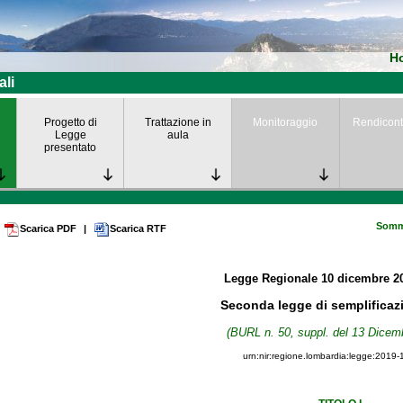
H
ali
Progetto di
Trattazione in
Monitoraggio
Rendicont
Legge
aula
presentato
Somm
Scarica PDF
|
Scarica RTF
Legge Regionale
10 dicembre 2
Seconda legge di semplificaz
(BURL n. 50, suppl. del 13 Dicem
urn:nir:regione.lombardia:legge:2019-