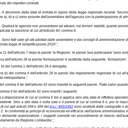
ale dei rispettivi contratti.
. A decorrere dalla data di entrata in vigore della legge regionale recante 'Secon
ere a), b) e c) sono assunte dall'assemblea dell'agenzia con la partecipazione di al
. Qualora le agenzie non provvedano ad attuare, nei termini stabiliti, quanto previst
plicata la sanzione di cui all'articolo 60, comma 6.
. Sono fatti salvi gli atti adottati dalle assemblee e dai consigli di amministrazione 
onda legge di semplificazione 2019'.';
 11 dell'articolo 7 dopo le parole 'la Regione', le parole 'può partecipare' sono sos
ica dell'articolo 26 la parola 'formulazione' è sostituita dalla seguente:
'formazione'
;
ra b) del comma 1 dell'articolo 26 è abrogata;
tera b) del comma 4 dell'articolo 26 le parole 'dal regolamento regionale di cui all'a
ttà metropolitana.'
;
o del comma 6 ter dell'articolo 42 sono inserite le seguenti parole:
'Fatto salvo quanto
omma 6 ter dell'articolo 42 sono inseriti i seguenti:
. La disposizione di cui al comma 6 bis si applica sino alla data di effettiva operativ
etente. Sino a tale data il nulla osta o il parere di cui al comma 6 e, per le macc
 di cui agli articoli 268 e 306 del
d.p.r. 495/1992
sono sostituiti dalle cartografie o dag
r 2. In conformità ai principi di economicità ed efficacia dell'azione amministrativ
e domande autorizzatorie, i soggetti coinvolti nel procedimento di rilascio dell'a
uitamente da Regione Lombardia.';