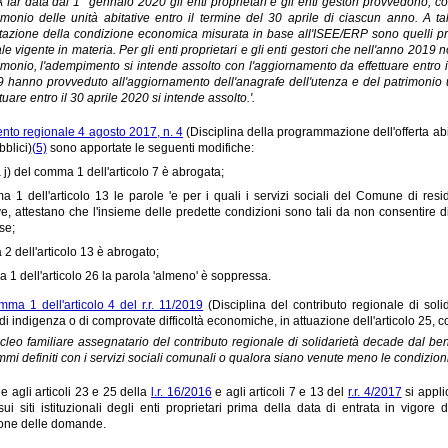
 A far data dal 1° gennaio 2020 gli enti proprietari e gli enti gestori provvedono,
imonio delle unità abitative entro il termine del 30 aprile di ciascun anno. A tal 
tazione della condizione economica misurata in base all'ISEE/ERP sono quelli pre
ale vigente in materia. Per gli enti proprietari e gli enti gestori che nell'anno 20
imonio, l'adempimento si intende assolto con l'aggiornamento da effettuare entro il 
 hanno provveduto all'aggiornamento dell'anagrafe dell'utenza e del patrimonio ut
ttuare entro il 30 aprile 2020 si intende assolto.'.
nto regionale 4 agosto 2017, n. 4
(Disciplina della programmazione dell'offerta abi
bblici)
(5)
sono apportate le seguenti modifiche:
a j) del comma 1 dell'articolo 7 è abrogata;
 1 dell'articolo 13 le parole 'e per i quali i servizi sociali del Comune di resi
ve, attestano che l'insieme delle predette condizioni sono tali da non consentire
se;
 2 dell'articolo 13 è abrogato;
 1 dell'articolo 26 la parola 'almeno' è soppressa.
mma 1 dell'articolo 4 del r.r. 11/2019
(Disciplina del contributo regionale di solid
di indigenza o di comprovate difficoltà economiche, in attuazione dell'articolo 25, 
nucleo familiare assegnatario del contributo regionale di solidarietà decade dal b
mi definiti con i servizi sociali comunali o qualora siano venute meno le condizioni di
e agli articoli 23 e 25 della
l.r. 16/2016
e agli articoli 7 e 13 del
r.r. 4/2017
si appli
sui siti istituzionali degli enti proprietari prima della data di entrata in vigo
one delle domande.