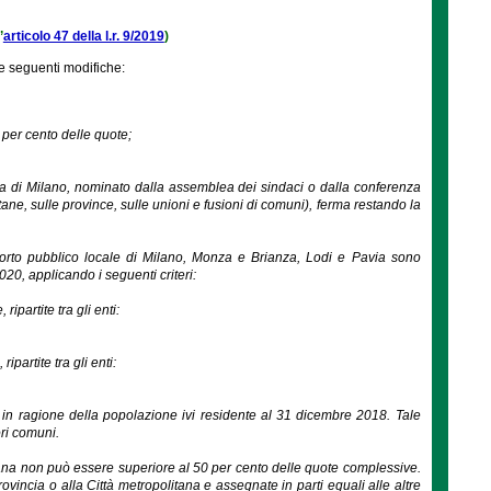
’
articolo 47 della l.r. 9/2019
)
e seguenti modifiche:
 per cento delle quote;
a di Milano, nominato dalla assemblea dei sindaci o dalla conferenza
tane, sulle province, sulle unioni e fusioni di comuni), ferma restando la
asporto pubblico locale di Milano, Monza e Brianza, Lodi e Pavia sono
0, applicando i seguenti criteri:
ipartite tra gli enti:
partite tra gli enti:
ti in ragione della popolazione ivi residente al 31 dicembre 2018. Tale
ri comuni.
tana non può essere superiore al 50 per cento delle quote complessive.
ovincia o alla Città metropolitana e assegnate in parti eguali alle altre