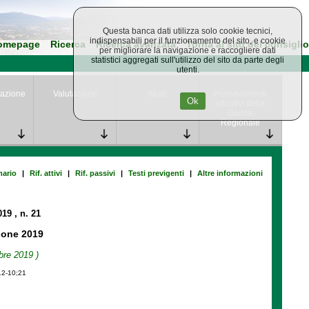
Questa banca dati utilizza solo cookie tecnici,
indispensabili per il funzionamento del sito, e cookie
omepage
Ricerca
Ricerca avanzata
Torna al sito del consiglio
per migliorare la navigazione e raccogliere dati
statistici aggregati sull'utilizzo del sito da parte degli
utenti.
azione
Valutazione
Studi
Provvedimenti
Ok
attuativi della
Giunta
Regionale
ario
|
Rif. attivi
|
Rif. passivi
|
Testi previgenti
|
Altre informazioni
019
, n. 21
ione 2019
bre 2019 )
12-10;21