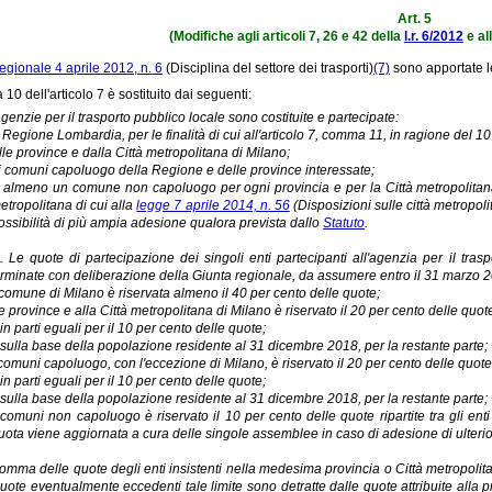
Art. 5
(Modifiche agli articoli 7, 26 e 42 della
l.r. 6/2012
e all
egionale 4 aprile 2012, n. 6
(Disciplina del settore dei trasporti)
(7)
sono apportate l
10 dell'articolo 7 è sostituito dai seguenti:
agenzie per il trasporto pubblico locale sono costituite e partecipate:
 Regione Lombardia, per le finalità di cui all'articolo 7, comma 11, in ragione del 10
lle province e dalla Città metropolitana di Milano;
i comuni capoluogo della Regione e delle province interessate;
 almeno un comune non capoluogo per ogni provincia e per la Città metropolitan
etropolitana di cui alla
legge 7 aprile 2014, n. 56
(Disposizioni sulle città metropoli
ossibilità di più ampia adesione qualora prevista dallo
Statuto
.
. Le quote di partecipazione dei singoli enti partecipanti all'agenzia per il tr
rminate con deliberazione della Giunta regionale, da assumere entro il 31 marzo 202
 comune di Milano è riservata almeno il 40 per cento delle quote;
e province e alla Città metropolitana di Milano è riservato il 20 per cento delle quote, r
)
in parti eguali per il 10 per cento delle quote;
)
sulla base della popolazione residente al 31 dicembre 2018, per la restante parte;
comuni capoluogo, con l'eccezione di Milano, è riservato il 20 per cento delle quote, ri
)
in parti eguali per il 10 per cento delle quote;
)
sulla base della popolazione residente al 31 dicembre 2018, per la restante parte;
 comuni non capoluogo è riservato il 10 per cento delle quote ripartite tra gli en
uota viene aggiornata a cura delle singole assemblee in caso di adesione di ulterio
omma delle quote degli enti insistenti nella medesima provincia o Città metropoli
uote eventualmente eccedenti tale limite sono detratte dalle quote attribuite alla pr