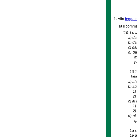
1.
Alla
legge r
a)
il comma 
'10. Le 
a)
da
b)
da
c)
da
d)
da
m
p
10.1
dete
a)
al
b)
all
1
2
c)
ai 
1
2
d)
ai
q
La s
Le q