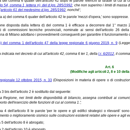
ea del comma 6 quater dell'articolo 42 dopo le parole 'elenchi di strade di cui ai c
olo 54, comma 1, lettera n), del d.lgs. 285/1992
, che non superino i limiti di massa di
'
articolo 61 del medesimo d.lgs. 285/1992
, nonché'
;
era a) del comma 6 quater dell'articolo 42 le parole 'mezzi d'opera,' sono soppresse.
one disposta dalla lettera d) del comma 1 è efficace a decorrere dal 1° marzo 20
 di commissioni tecniche provinciali, nominate ai sensi dell'articolo 26 della 
ana di Milano adottano i provvedimenti conseguenti per garantire il funzionamento 
 b) del comma 1 dell'articolo 47 della legge regionale 6 giugno 2019, n. 9
(Legge 
ta indicata nel decreto di cui all'articolo 42, comma 6 ter 1, della
l.r. 6/2012
, il comma
Art. 6
(Modifiche agli articoli 2, 8 e 10 dell
regionale 12 ottobre 2015, n. 33
(Disposizioni in materia di opere o di costruzion
3 bis dell'articolo 2 è sostituito dal seguente:
La Regione, nei limiti delle disponibilità di bilancio, assegna contributi ai comun
orto dell'esercizio delle funzioni di cui al comma 1.';
 4 dell'articolo 8 le parole 'per le opere e gli edifici strategici o rilevanti' sono
nto o miglioramento sismico sulle costruzioni esistenti relativi alle opere e agli edifi
5 dell'articolo 8 è abrogato;
 2 dell'articolo 10 è abrogato.