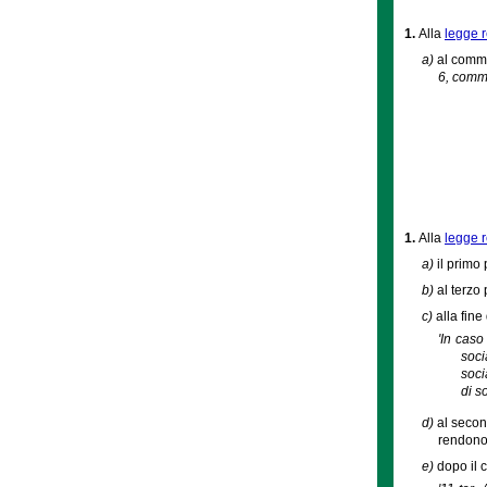
1.
Alla
legge 
a)
al comma 
6, comma 
1.
Alla
legge r
a)
il primo
b)
al terzo
c)
alla fine
'In caso
soci
soci
di s
d)
al secon
rendono
e)
dopo il 