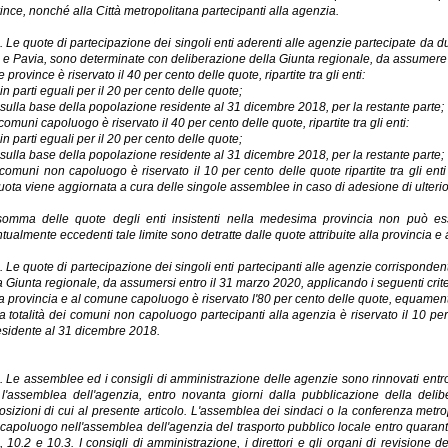
ince, nonché alla Città metropolitana partecipanti alla agenzia.
. Le quote di partecipazione dei singoli enti aderenti alle agenzie partecipate da 
 e Pavia, sono determinate con deliberazione della Giunta regionale, da assumere e
e province è riservato il 40 per cento delle quote, ripartite tra gli enti:
)
in parti eguali per il 20 per cento delle quote;
)
sulla base della popolazione residente al 31 dicembre 2018, per la restante parte;
comuni capoluogo è riservato il 40 per cento delle quote, ripartite tra gli enti:
)
in parti eguali per il 20 per cento delle quote;
)
sulla base della popolazione residente al 31 dicembre 2018, per la restante parte;
 comuni non capoluogo è riservato il 10 per cento delle quote ripartite tra gli en
uota viene aggiornata a cura delle singole assemblee in caso di adesione di ulterio
omma delle quote degli enti insistenti nella medesima provincia non può es
tualmente eccedenti tale limite sono detratte dalle quote attribuite alla provincia e 
. Le quote di partecipazione dei singoli enti partecipanti alle agenzie corrisponden
a Giunta regionale, da assumersi entro il 31 marzo 2020, applicando i seguenti crite
la provincia e al comune capoluogo è riservato l'80 per cento delle quote, equamente r
la totalità dei comuni non capoluogo partecipanti alla agenzia è riservato il 10 per 
esidente al 31 dicembre 2018.
. Le assemblee ed i consigli di amministrazione delle agenzie sono rinnovati entro 
 l'assemblea dell'agenzia, entro novanta giorni dalla pubblicazione della de
osizioni di cui al presente articolo. L'assemblea dei sindaci o la conferenza metro
capoluogo nell'assemblea dell'agenzia del trasporto pubblico locale entro quarant
, 10.2 e 10.3. I consigli di amministrazione, i direttori e gli organi di revisione 