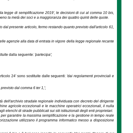
da legge di semplificazione 2019', le decisioni di cui al comma 10 bis,
meno la metà dei soci e a maggioranza dei quattro quinti delle quote.
o dal presente articolo, fermo restando quanto previsto dall'articolo 61,
delle agenzie alla data di entrata in vigore della legge regionale recante
tituite dalla seguente:
'partecipa';
rticolo 24' sono sostituite dalle seguenti:
'dai regolamenti provinciali e
 previsto dal comma 6 ter 1,'
;
ità dell'archivio stradale regionale individuata con decreto del dirigente
hine agricole eccezionali e le macchine operatrici eccezionali, il nulla
li elenchi di strade pubblicati sui siti istituzionali degli enti proprietari.
a e per garantire la massima semplificazione e la gestione in tempo reale
utorizzazione utilizzano il programma informatico messo a disposizione