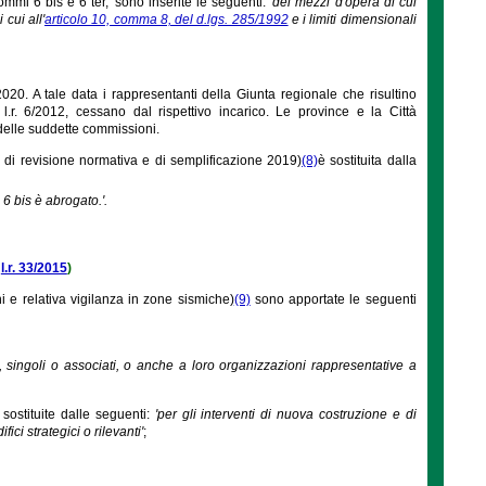
ommi 6 bis e 6 ter,' sono inserite le seguenti:
'dei mezzi d'opera di cui
 cui all'
articolo 10, comma 8, del d.lgs. 285/1992
e i limiti dimensionali
20. A tale data i rappresentanti della Giunta regionale che risultino
l.r. 6/2012, cessano dal rispettivo incarico. Le province e la Città
delle suddette commissioni.
di revisione normativa e di semplificazione 2019)
(8)
è sostituita dalla
 6 bis è abrogato.'.
a
l.r. 33/2015
)
i e relativa vigilanza in zone sismiche)
(9)
sono apportate le seguenti
i, singoli o associati, o anche a loro organizzazioni rappresentative a
 sostituite dalle seguenti:
'per gli interventi di nuova costruzione e di
ci strategici o rilevanti'
;