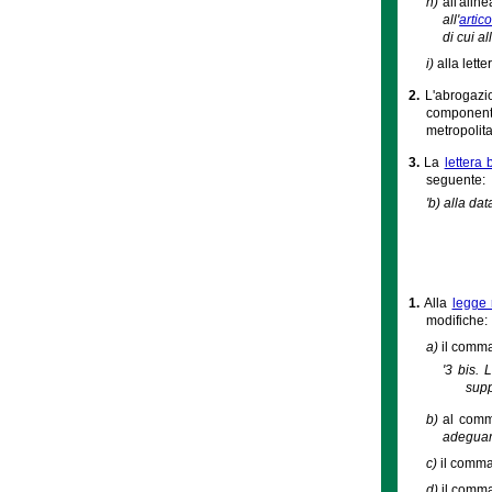
h)
all'alin
all'
artic
di cui all
i)
alla lett
2.
L'abrogazi
componenti
metropolit
3.
La
lettera
seguente:
'b) alla da
1.
Alla
legge 
modifiche:
a)
il comma 
'3 bis. 
supp
b)
al comma
adeguame
c)
il comma 
d)
il comma