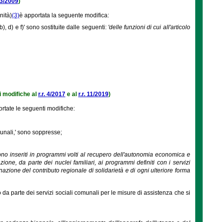
 33/2009
)
nità)
(3)
è apportata la seguente modifica:
b), d) e f)' sono sostituite dalle seguenti:
'delle funzioni di cui all'articolo
 modifiche al
r.r. 4/2017
e al
r.r. 11/2019
)
tate le seguenti modifiche:
munali,' sono soppresse;
 sono inseriti in programmi volti al recupero dell'autonomia economica e
ione, da parte dei nuclei familiari, ai programmi definiti con i servizi
nazione del contributo regionale di solidarietà e di ogni ulteriore forma
 da parte dei servizi sociali comunali per le misure di assistenza che si