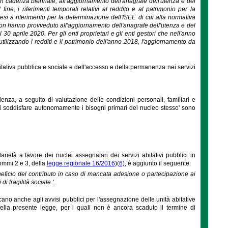
 con cadenza biennale, all'aggiornamento dell'anagrafe dell'utenza e del
fine, i riferimenti temporali relativi al reddito e al patrimonio per la
si a riferimento per la determinazione dell'ISEE di cui alla normativa
19 non hanno provveduto all'aggiornamento dell'anagrafe dell'utenza e del
30 aprile 2020. Per gli enti proprietari e gli enti gestori che nell'anno
ilizzando i redditi e il patrimonio dell'anno 2018, l'aggiornamento da
tativa pubblica e sociale e dell'accesso e della permanenza nei servizi
denza, a seguito di valutazione delle condizioni personali, familiari e
 di soddisfare autonomamente i bisogni primari del nucleo stesso' sono
arietà a favore dei nuclei assegnatari dei servizi abitativi pubblici in
commi 2 e 3, della
legge regionale 16/2016
)
(6)
, è aggiunto il seguente:
eneficio del contributo in caso di mancata adesione o partecipazione ai
 fragilità sociale.'.
cano anche agli avvisi pubblici per l'assegnazione delle unità abitative
re della presente legge, per i quali non è ancora scaduto il termine di