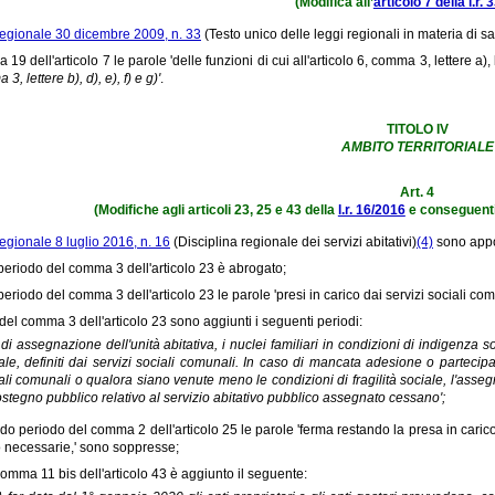
(Modifica all’
articolo 7 della l.r.
regionale 30 dicembre 2009, n. 33
(Testo unico delle leggi regionali in materia di sa
19 dell'articolo 7 le parole 'delle funzioni di cui all'articolo 6, comma 3, lettere a), 
3, lettere b), d), e), f) e g)'
.
TITOLO IV
AMBITO TERRITORIALE
Art. 4
(Modifiche agli articoli 23, 25 e 43 della
l.r. 16/2016
e conseguenti
egionale 8 luglio 2016, n. 16
(Disciplina regionale dei servizi abitativi)
(4)
sono appor
 periodo del comma 3 dell'articolo 23 è abrogato;
 periodo del comma 3 dell'articolo 23 le parole 'presi in carico dai servizi sociali co
 del comma 3 dell'articolo 23 sono aggiunti i seguenti periodi:
 di assegnazione dell'unità abitativa, i nuclei familiari in condizioni di indigenza
ale, definiti dai servizi sociali comunali. In caso di mancata adesione o partecipaz
ali comunali o qualora siano venute meno le condizioni di fragilità sociale, l'asseg
ostegno pubblico relativo al servizio abitativo pubblico assegnato cessano';
do periodo del comma 2 dell'articolo 25 le parole 'ferma restando la presa in carico
 necessarie,' sono soppresse;
comma 11 bis dell'articolo 43 è aggiunto il seguente: