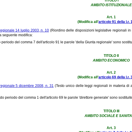
TITOLO I
AMBITO ISTITUZIONALE
Art. 1
(Modifica all’
articolo 91 della l.r.
regionale 14 luglio 2003, n. 10
(Riordino delle disposizioni legislative regionali in m
la seguente modifica:
mo periodo del comma 7 dell'articolo 91 le parole 'della Giunta regionale' sono sostit
TITOLO II
AMBITO ECONOMICO
Art. 2
(Modifica all’
articolo 69 della l.r.
regionale 5 dicembre 2008, n. 31
(Testo unico delle leggi regionali in materia di a
do periodo del comma 1 dell'articolo 69 le parole 'direttore generale' sono sostituit
TITOLO III
AMBITO SOCIALE E SANITA
Art. 3