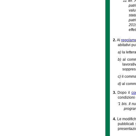
'11 ter.
patr
valu
stat
patr
2019
effe
2.
Al
regolame
abitativi pu
a)
la letter
b)
al comma
lavorati
soppres
c)
il comma
d)
al comma
3.
Dopo il
co
condizioni 
'1 bis. Il 
program
4.
Le modifich
pubblicati 
presentazi