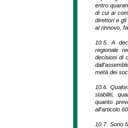
entro quarant
di cui ai com
direttori e g
al rinnovo, fa
10.5. A dec
regionale r
decisioni di
dall'assembl
metà dei soci
10.6. Qualor
stabiliti, q
quanto previ
all'articolo 
10.7. Sono fa