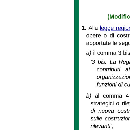
(Modific
1.
Alla
legge regio
opere o di costr
apportate le segu
a)
il comma 3 bis 
'3 bis. La Regi
contributi 
organizzazio
funzioni di c
b)
al comma 4 d
strategici o ril
di nuova cost
sulle costruzion
rilevanti'
;