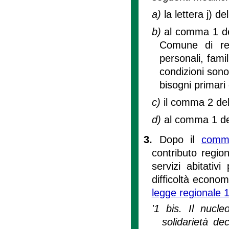
a)
la lettera j) d
b)
al comma 1 dell
Comune di res
personali, famil
condizioni sono
bisogni primari
c)
il comma 2 del
d)
al comma 1 del
3.
Dopo il
comma
contributo region
servizi abitativ
difficoltà econom
legge regionale 
'1 bis. Il nucle
solidarietà de