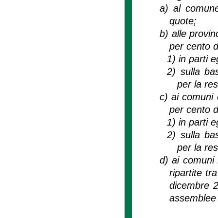
a)
al comune
quote;
b)
alle provin
per cento de
1)
in parti 
2)
sulla ba
per la re
c)
ai comuni 
per cento de
1)
in parti 
2)
sulla ba
per la re
d)
ai comuni 
ripartite tr
dicembre 2
assemblee i