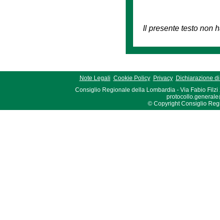
Il presente testo non h
Note Legali
Cookie Policy
Privacy
Dichiarazione di 
Consiglio Regionale della Lombardia - Via Fabio Filzi
protocollo.generale
© Copyright Consiglio Region