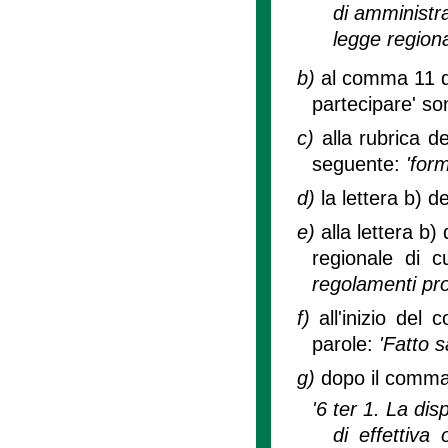
di amministra
legge regiona
b)
al comma 11 de
partecipare' so
c)
alla rubrica de
seguente:
'for
d)
la lettera b) 
e)
alla lettera b
regionale di cu
regolamenti prov
f)
all'inizio del
parole:
'Fatto 
g)
dopo il comma 6
'6 ter 1. La dis
di effettiva 