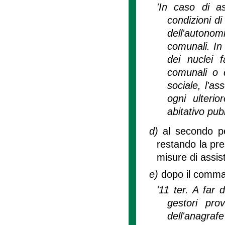
'In caso di ass
condizioni di
dell'autonom
comunali. In
dei nuclei f
comunali o q
sociale, l'as
ogni ulterio
abitativo pu
d)
al secondo pe
restando la pre
misure di assi
e)
dopo il comma 
'11 ter. A far 
gestori pro
dell'anagrafe