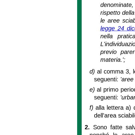
denominate,
rispetto dell
le aree sciab
legge 24 di
nella prati
L'individua
previo pare
materia.';
d)
al comma 3, le
seguenti:
'aree 
e)
al primo period
seguenti:
'urban
f)
alla lettera a)
dell'area sciab
2.
Sono fatte salv
nonché le aree 