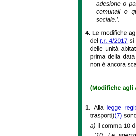
adesione o par
comunali o qu
sociale.'.
4.
Le modifiche agl
del
r.r. 4/2017
si 
delle unità abitat
prima della data 
non è ancora sca
(Modifiche agli 
1.
Alla
legge regi
trasporti)
(7)
sono 
a)
il comma 10 del
'10. Le agenzi