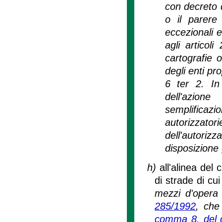
con decreto d
o il parere
eccezionali e
agli artico
cartografie o
degli enti pro
6 ter 2. In 
dell'azion
semplificaz
autorizzator
dell'autoriz
disposizione
h)
all'alinea del
di strade di cu
mezzi d'opera d
285/1992
, che
comma 8, del d