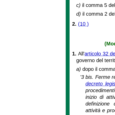
c)
il comma 5 del
d)
il comma 2 del
2.
(10 )
(Mod
1.
All'
articolo 32 d
governo del territ
a)
dopo il comma 
'3 bis. Ferme re
decreto leg
procedimenti 
inizio di at
definizione 
attività e pro