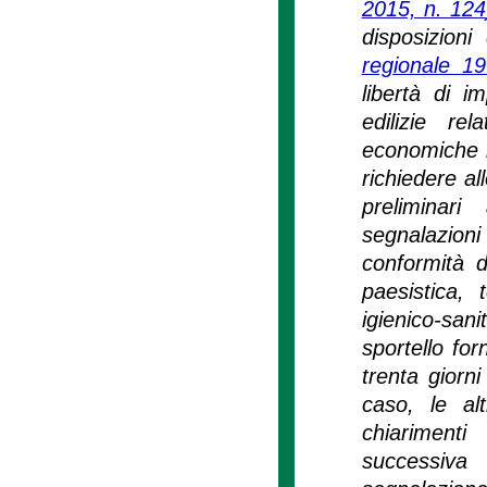
2015, n. 124
disposizioni
regionale 1
libertà di i
edilizie re
economiche il
richiedere al
preliminari
segnalazion
conformità d
paesistica, 
igienico-san
sportello for
trenta giorni
caso, le al
chiarimenti
successiva 