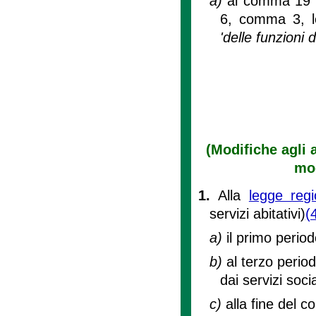
a)
al comma 19 del
6, comma 3, let
'delle funzioni d
(Modifiche agli a
mo
1.
Alla
legge regi
servizi abitativi)
(
a)
il primo perio
b)
al terzo period
dai servizi soc
c)
alla fine del c