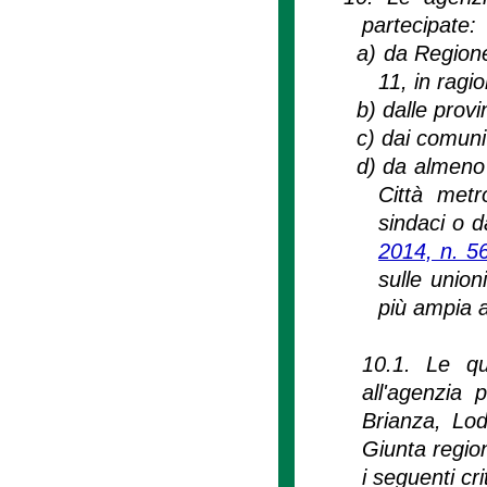
partecipate:
a)
da Regione
11, in ragi
b)
dalle provi
c)
dai comuni
d)
da almeno 
Città metr
sindaci o d
2014, n. 5
sulle union
più ampia 
10.1. Le quo
all'agenzia 
Brianza, Lod
Giunta regio
i seguenti crit