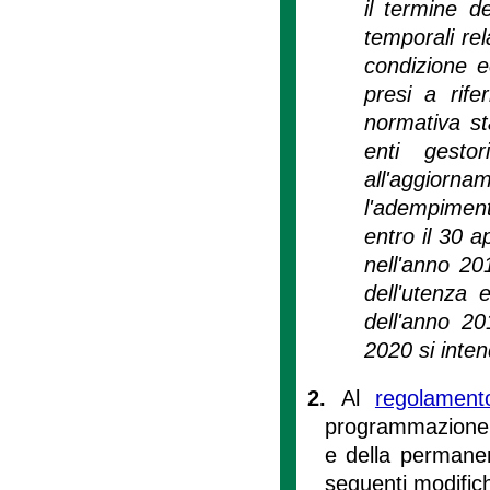
il termine de
temporali rel
condizione e
presi a rife
normativa sta
enti gesto
all'aggiorn
l'adempiment
entro il 30 a
nell'anno 20
dell'utenza 
dell'anno 20
2020 si inten
2.
Al
regolament
programmazione de
e della permanenz
seguenti modific