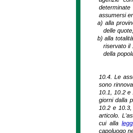
determinat
assumersi ent
a)
alla provi
delle quote,
b)
alla totali
riservato il
della popol
10.4. Le ass
sono rinnovat
10.1, 10.2 e 
giorni dalla 
10.2 e 10.3
articolo. L'
cui alla
leg
capoluogo nel