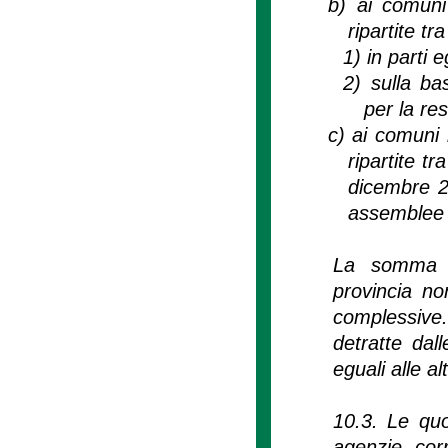
b)
ai comuni
ripartite tra
1)
in parti 
2)
sulla ba
per la re
c)
ai comuni 
ripartite tr
dicembre 2
assemblee i
La somma de
provincia no
complessive.
detratte dall
eguali alle a
10.3. Le quot
agenzie corr