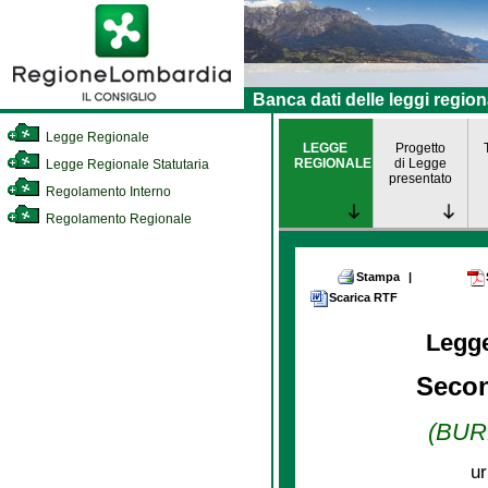
Banca dati delle leggi region
Legge Regionale
LEGGE
Progetto
REGIONALE
di Legge
Legge Regionale Statutaria
presentato
Regolamento Interno
Regolamento Regionale
Stampa
|
Scarica RTF
Legg
Secon
(BURL
ur