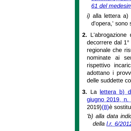
61 del medesim
i)
alla lettera a
d'opera,' sono
2.
L'abrogazione 
decorrere dal 1°
regionale che ris
nominate ai sen
rispettivo incar
adottano i provv
delle suddette c
3.
La
lettera b) 
giugno 2019, n.
2019)
(8)
è sostit
'b) alla data ind
della
l.r. 6/201