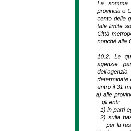
La somma de
provincia o 
cento delle 
tale limite s
Città metropo
nonché alla C
10.2. Le quo
agenzie pa
dell'agenzi
determinate 
entro il 31 m
a)
alle provin
gli enti:
1)
in parti 
2)
sulla ba
per la re