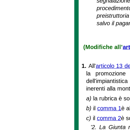
segnalazion
procedimen
preistruttori
salvo il pagam
(Modifiche all’
ar
1.
All'
articolo 13 d
la promozione 
dell'impiantistic
inerenti alla mon
a)
la rubrica è so
b)
il
comma 1
è a
c)
il
comma 2
è s
'2. La Giunta 