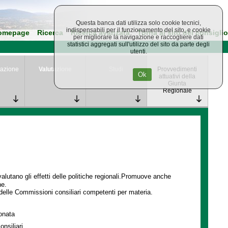
Questa banca dati utilizza solo cookie tecnici,
indispensabili per il funzionamento del sito, e cookie
omepage
Ricerca
Ricerca avanzata
Torna al sito del consiglio
per migliorare la navigazione e raccogliere dati
statistici aggregati sull'utilizzo del sito da parte degli
utenti.
azione
Valutazione
Studi
Provvedimenti
Ok
attuativi della
Giunta
Regionale
lutano gli effetti delle politiche regionali.Promuove anche
ne.
delle Commissioni consiliari competenti per materia.
ionata
onsiliari