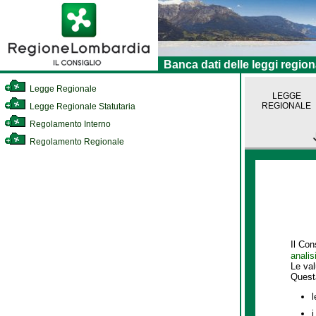
Banca dati delle leggi region
Legge Regionale
LEGGE
REGIONALE
Legge Regionale Statutaria
Regolamento Interno
Regolamento Regionale
Il Con
analis
Le va
Quest
l
i