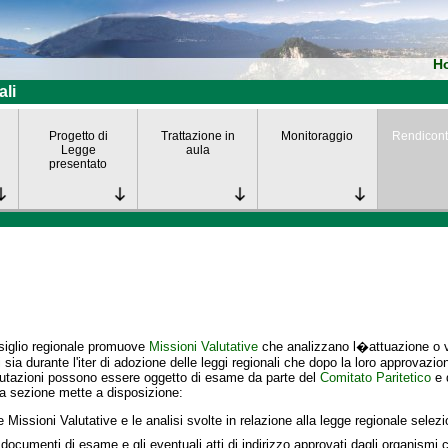
H
ali
Progetto di
Trattazione in
Monitoraggio
Rendicont
Legge
aula
presentato
siglio regionale promuove
Missioni Valutative
che analizzano l�attuazione o va
i
sia durante l'iter di adozione delle leggi regionali che dopo la loro approvazio
lutazioni possono essere oggetto di esame da parte del
Comitato Paritetico
e 
a sezione mette a disposizione:
e Missioni Valutative e le analisi svolte in relazione alla legge regionale selez
 documenti di esame e gli eventuali atti di indirizzo approvati dagli organismi c