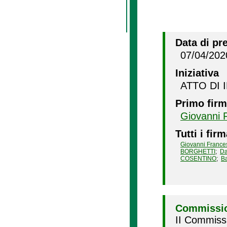
Data di pr
07/04/202
Iniziativa
ATTO DI 
Primo firm
Giovanni
Tutti i firm
Giovanni Franc
BORGHETTI
;
Da
COSENTINO
;
B
Commissio
II Commissi