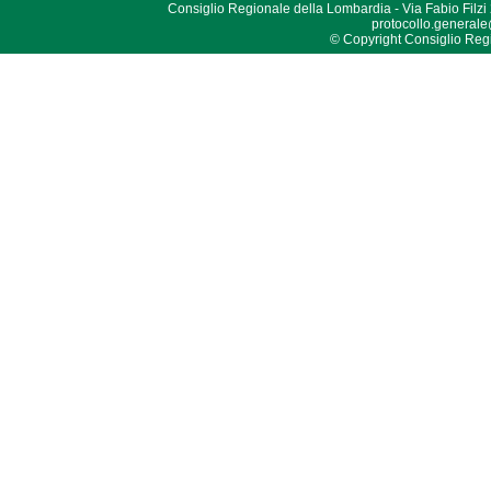
Consiglio Regionale della Lombardia - Via Fabio Filzi
protocollo.generale
© Copyright Consiglio Region