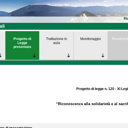
H
ali
Progetto di
Trattazione in
Monitoraggio
Rendicont
Legge
aula
presentato
Progetto di legge n. 120 - XI Leg
“Riconoscenza alla solidarietà e al sacrif