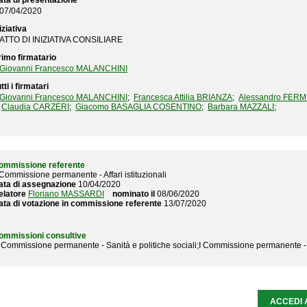
ata di presentazione
07/04/2020
iziativa
ATTO DI INIZIATIVA CONSILIARE
rimo firmatario
Giovanni Francesco MALANCHINI
tti i firmatari
Giovanni Francesco MALANCHINI
;
Francesca Attilia BRIANZA
;
Alessandro FERM
Claudia CARZERI
;
Giacomo BASAGLIA COSENTINO
;
Barbara MAZZALI
;
ommissione referente
 Commissione permanente - Affari istituzionali
ata di assegnazione
10/04/2020
elatore
Floriano MASSARDI
nominato il
08/06/2020
ata di votazione in commissione referente
13/07/2020
ommissioni consultive
II Commissione permanente - Sanità e politiche sociali;I Commissione permanente 
ACCEDI 