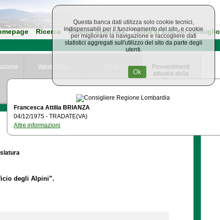
Questa banca dati utilizza solo cookie tecnici,
indispensabili per il funzionamento del sito, e cookie
omepage
Ricerca
Ricerca avanzata
Torna al sito del consiglio
per migliorare la navigazione e raccogliere dati
statistici aggregati sull'utilizzo del sito da parte degli
utenti.
azione
Valutazione
Studi
Provvedimenti
Ok
attuativi della
Giunta
Regionale
Francesca Attilia BRIANZA
04/12/1975 - TRADATE(VA)
Altre informazioni
islatura
icio degli Alpini”.