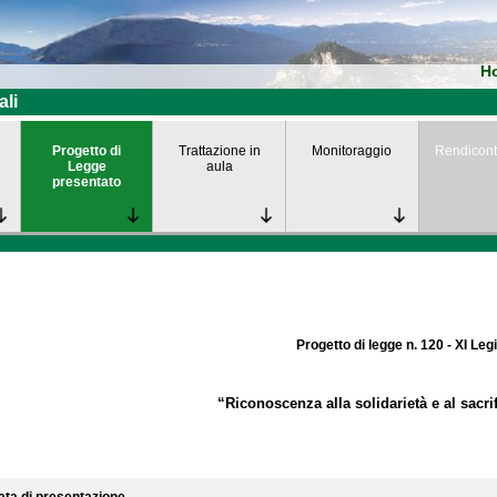
H
ali
Progetto di
Trattazione in
Monitoraggio
Rendicont
Legge
aula
presentato
Progetto di legge n. 120 - XI Leg
“Riconoscenza alla solidarietà e al sacrif