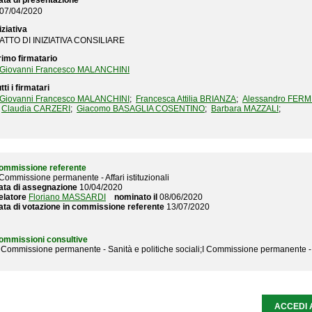
ata di presentazione
07/04/2020
iziativa
ATTO DI INIZIATIVA CONSILIARE
rimo firmatario
Giovanni Francesco MALANCHINI
tti i firmatari
Giovanni Francesco MALANCHINI
;
Francesca Attilia BRIANZA
;
Alessandro FERM
Claudia CARZERI
;
Giacomo BASAGLIA COSENTINO
;
Barbara MAZZALI
;
ommissione referente
 Commissione permanente - Affari istituzionali
ata di assegnazione
10/04/2020
elatore
Floriano MASSARDI
nominato il
08/06/2020
ata di votazione in commissione referente
13/07/2020
ommissioni consultive
II Commissione permanente - Sanità e politiche sociali;I Commissione permanente 
ACCEDI 