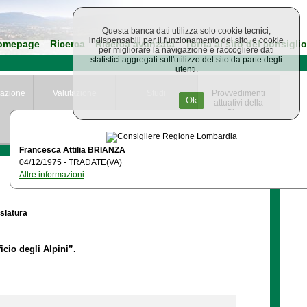
Questa banca dati utilizza solo cookie tecnici,
indispensabili per il funzionamento del sito, e cookie
omepage
Ricerca
Ricerca avanzata
Torna al sito del consiglio
per migliorare la navigazione e raccogliere dati
statistici aggregati sull'utilizzo del sito da parte degli
utenti.
azione
Valutazione
Studi
Provvedimenti
Ok
attuativi della
Giunta
Regionale
Francesca Attilia BRIANZA
04/12/1975 - TRADATE(VA)
Altre informazioni
islatura
icio degli Alpini”.