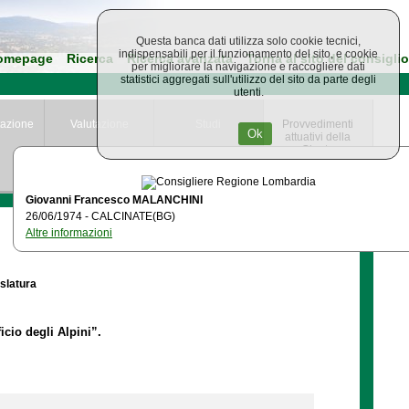
Questa banca dati utilizza solo cookie tecnici,
indispensabili per il funzionamento del sito, e cookie
omepage
Ricerca
Ricerca avanzata
Torna al sito del consiglio
per migliorare la navigazione e raccogliere dati
statistici aggregati sull'utilizzo del sito da parte degli
utenti.
azione
Valutazione
Studi
Provvedimenti
Ok
attuativi della
Giunta
Regionale
Giovanni Francesco MALANCHINI
26/06/1974 - CALCINATE(BG)
Altre informazioni
islatura
icio degli Alpini”.