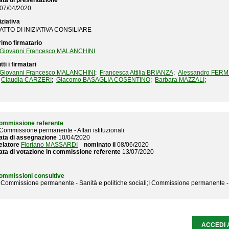
ata di presentazione
07/04/2020
iziativa
ATTO DI INIZIATIVA CONSILIARE
rimo firmatario
Giovanni Francesco MALANCHINI
tti i firmatari
Giovanni Francesco MALANCHINI
;
Francesca Attilia BRIANZA
;
Alessandro FERM
Claudia CARZERI
;
Giacomo BASAGLIA COSENTINO
;
Barbara MAZZALI
;
ommissione referente
 Commissione permanente - Affari istituzionali
ata di assegnazione
10/04/2020
elatore
Floriano MASSARDI
nominato il
08/06/2020
ata di votazione in commissione referente
13/07/2020
ommissioni consultive
II Commissione permanente - Sanità e politiche sociali;I Commissione permanente 
ACCEDI 