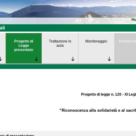
H
ali
Progetto di
Trattazione in
Monitoraggio
Rendicont
Legge
aula
presentato
Progetto di legge n. 120 - XI Leg
“Riconoscenza alla solidarietà e al sacrif