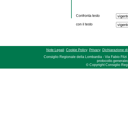
Confronta testo
con il testo
Note Legali
Cookie Policy
Privacy
Dichiarazione di 
Consiglio Regionale della Lombardia - Via Fabio Filzi
protocollo.generale
© Copyright Consiglio Region