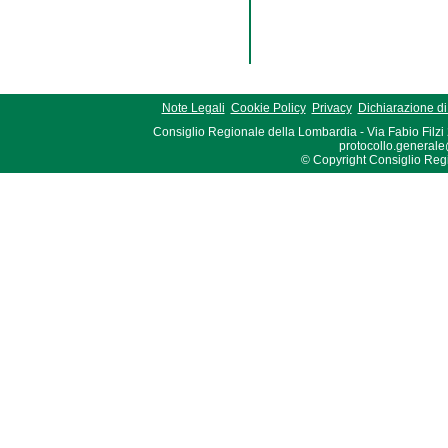
Note Legali
Cookie Policy
Privacy
Dichiarazione di 
Consiglio Regionale della Lombardia - Via Fabio Filzi
protocollo.generale
© Copyright Consiglio Region