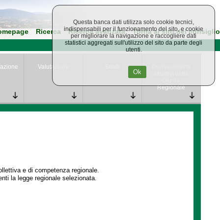
Questa banca dati utilizza solo cookie tecnici,
indispensabili per il funzionamento del sito, e cookie
omepage
Ricerca
Ricerca avanzata
Torna al sito del consiglio
per migliorare la navigazione e raccogliere dati
statistici aggregati sull'utilizzo del sito da parte degli
utenti.
azione
Valutazione
Studi
Provvedimenti
Ok
attuativi della
Giunta
Regionale
collettiva e di competenza regionale.
enti la legge regionale selezionata.