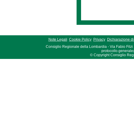
Note Legali
Cookie Policy
Privacy
Dichiarazione di 
Consiglio Regionale della Lombardia - Via Fabio Filzi
protocollo.generale
© Copyright Consiglio Region