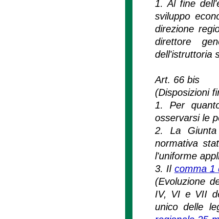
1. Al fine del
sviluppo econo
direzione regi
direttore gen
dell'istruttori
Art. 66 bis
(Disposizioni fi
1. Per quanto
osservarsi le p
2. La Giunta 
normativa stat
l'uniforme appl
3. Il
comma 1 de
(Evoluzione de
IV, VI e VII d
unico delle le