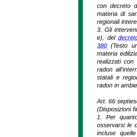
con decreto d
materia di san
regionali inte
3. Gli interven
e), del
decret
380
(Testo uni
materia ediliz
realizzati con 
radon all'inter
statali e regi
radon in ambien
Art. 66 septie
(Disposizioni fi
1. Per quanto
osservarsi le 
incluse quelle