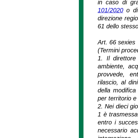
in caso di gra
101/2020
o di 
direzione regi
61 dello stesso
Art. 66 sexies
(Termini proced
1. Il direttor
ambiente, acq
provvede, ent
rilascio, al di
della modific
per territorio e 
2. Nei dieci gi
1 è trasmessa
entro i succes
necessario acqu