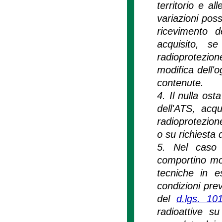
territorio e al
variazioni pos
ricevimento d
acquisito, s
radioprotezione
modifica dell'o
contenute.
4. Il nulla ost
dell'ATS, acq
radioprotezion
o su richiesta 
5. Nel caso d
comportino mod
tecniche in e
condizioni prev
del
d.lgs. 10
radioattive su