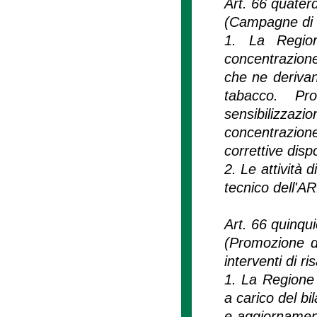
Art. 66 quater
(Campagne di i
1. La Regione
concentrazione 
che ne derivan
tabacco. Pr
sensibilizzaz
concentrazio
correttive disp
2. Le attività
tecnico dell'A
Art. 66 quinqu
(Promozione d
interventi di 
1. La Regione
a carico del bi
e aggiornament