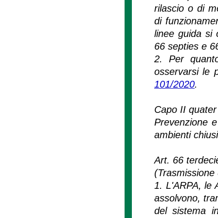
rilascio o di m
di funzioname
linee guida si 
66 septies e 6
2. Per quanto
osservarsi le p
101/2020
.
Capo II quater
Prevenzione e 
ambienti chiusi
Art. 66 terdeci
(Trasmissione d
1. L'ARPA, le 
assolvono, tram
del sistema in