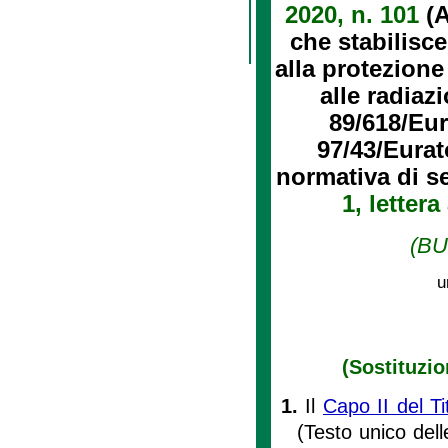
2020, n. 101
(A
che stabilisc
alla protezione
alle radiaz
89/618/Eu
97/43/Eurat
normativa di se
1, lettera
(BU
u
(Sostituzi
1.
Il
Capo II del T
(Testo unico dell