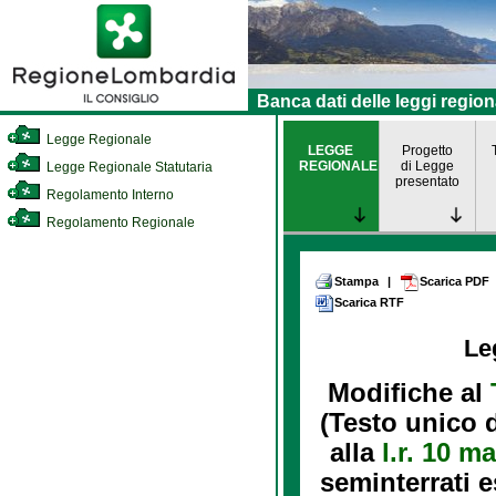
Banca dati delle leggi region
Legge Regionale
LEGGE
Progetto
REGIONALE
di Legge
Legge Regionale Statutaria
presentato
Regolamento Interno
Regolamento Regionale
Stampa
|
Scarica PDF
Scarica RTF
Le
Modifiche al
(Testo unico d
alla
l.r. 10 m
seminterrati e