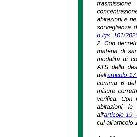
trasmissione
concentrazion
abitazioni e ne
sorveglianza de
d.lgs. 101/202
2. Con decreto
materia di san
modalità di c
ATS della desc
dell'
articolo 17
comma 6 del m
misure corretti
verifica. Con 
abitazioni, l
all'
articolo 19
cui all'articol