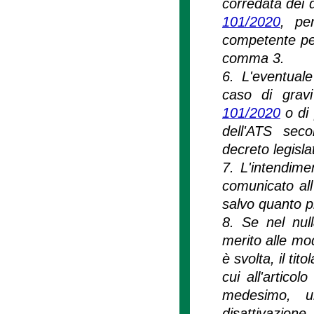
corredata dei d
101/2020
, per
competente per 
comma 3.
6. L'eventuale
caso di gravi
101/2020
o di 
dell'ATS seco
decreto legisla
7. L'intendime
comunicato all
salvo quanto p
8. Se nel null
merito alle moda
è svolta, il tit
cui all'artico
medesimo, u
disattivazio