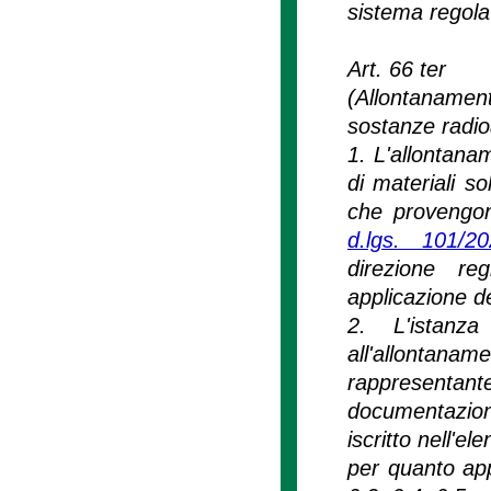
sistema regolat
Art. 66 ter
(Allontanament
sostanze radioa
1. L'allontana
di materiali so
che provengono
d.lgs. 101/2
direzione re
applicazione de
2. L'istanza
all'allontan
rappresentante
documentazion
iscritto nell'ele
per quanto appl