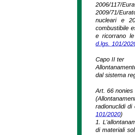
2006/117/Eu
2009/71/Eurat
nucleari e 2
combustibile esa
e ricorrano le
d.lgs. 101/202
Capo II ter
Allontanamento 
dal sistema reg
Art. 66 nonies
(Allontanament
radionuclidi di
101/2020
)
1. L'allontana
di materiali sol