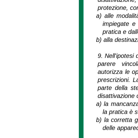
protezione, con
a)
alle modalit
impiegate e d
pratica e dal
b)
alla destinaz
9. Nell'ipotesi
parere vinco
autorizza le op
prescrizioni. L
parte della st
disattivazione 
a)
la mancanza d
la pratica è s
b)
la corretta g
delle appare