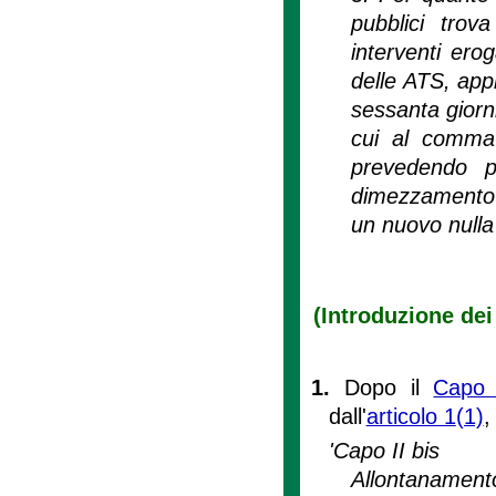
pubblici trova
interventi ero
delle ATS, app
sessanta giorni
cui al comma 
prevedendo p
dimezzamento de
un nuovo nulla 
(Introduzione dei 
1.
Dopo il
Capo I
dall'
articolo 1
(1)
,
'Capo II bis
Allontanament