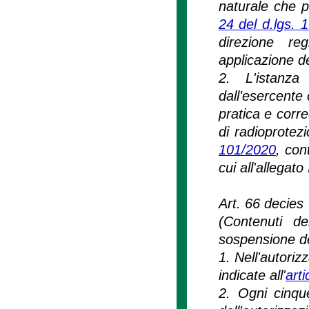
naturale che p
24 del d.lgs. 
direzione re
applicazione de
2. L'istanza 
dall'esercente 
pratica e corr
di radioprotezio
101/2020
, con
cui all'allegato
Art. 66 decies
(Contenuti de
sospensione del
1. Nell'autoriz
indicate all'
art
2. Ogni cinque