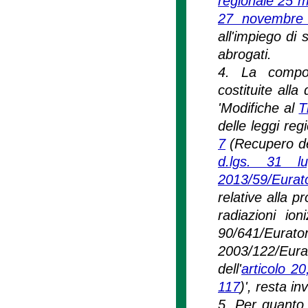
regionale 25 m
27 novembre 
all'impiego di 
abrogati.
4. La compos
costituite alla
'Modifiche al
T
delle leggi reg
7
(Recupero dei 
d.lgs. 31 l
2013/59/Eura
relative alla p
radiazioni io
90/641/Eu
2003/122/Eurat
dell'
articolo 2
117
)', resta in
5. Per quanto 