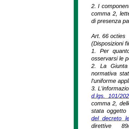
2. I component
comma 2, lett
di presenza pa
Art. 66 octies
(Disposizioni fi
1. Per quanto
osservarsi le p
2. La Giunta 
normativa stat
l'uniforme appl
3. L'informazio
d.lgs. 101/20
comma 2, dello
stata oggetto 
del decreto l
direttive 89