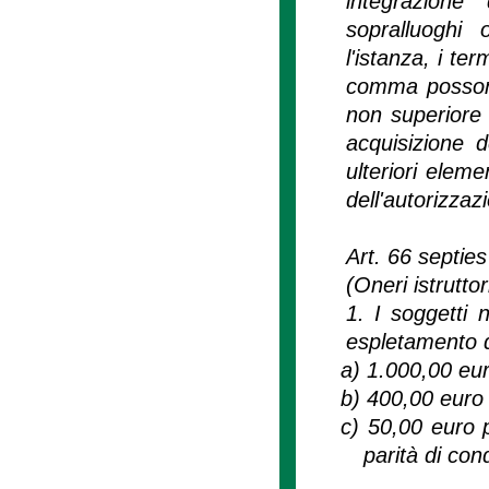
integrazione
sopralluoghi
l'istanza, i te
comma possono
non superiore 
acquisizione 
ulteriori elemen
dell'autorizzaz
Art. 66 septies
(Oneri istrutt
1. I soggetti 
espletamento d
a)
1.000,00 euro
b)
400,00 euro 
c)
50,00 euro pe
parità di con