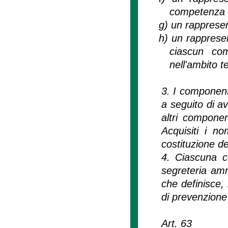
competenza ne
g)
un rappresent
h)
un rappresen
ciascun com
nell'ambito t
3. I componenti
a seguito di a
altri componen
Acquisiti i no
costituzione d
4. Ciascuna c
segreteria amm
che definisce, 
di prevenzione d
Art. 63