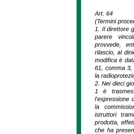
Art. 64
(Termini proced
1. Il direttore
parere vinco
provvede, ent
rilascio, al di
modifica è data
61, comma 3, e
la radioprotezi
2. Nei dieci gi
1 è trasmess
l'espressione 
la commission
istruttori tr
prodotta, effe
che ha present