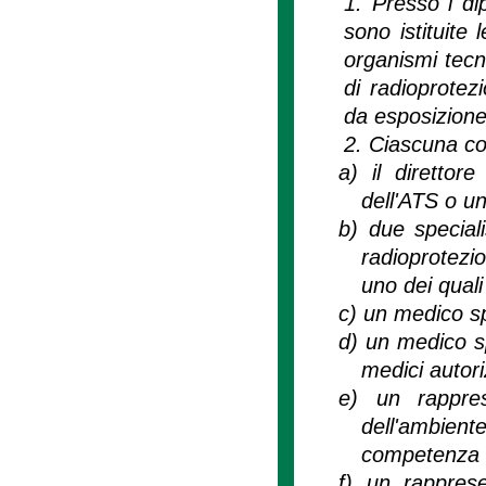
1. Presso i di
sono istituite
organismi tecni
di radioprotezi
da esposizione 
2. Ciascuna c
a)
il direttor
dell'ATS o u
b)
due speciali
radioprotezio
uno dei quali
c)
un medico sp
d)
un medico sp
medici autoriz
e)
un rappres
dell'ambient
competenza d
f)
un rapprese