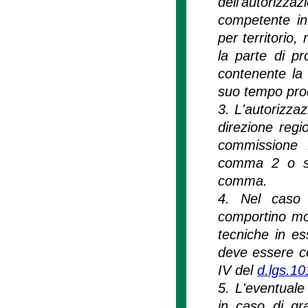
dell'autorizzaz
competente in
per territorio,
la parte di p
contenente la
suo tempo pro
3. L'autorizzaz
direzione regi
commissione R
comma 2 o su 
comma.
4. Nel caso d
comportino mod
tecniche in es
deve essere cor
IV del
d.lgs.1
5. L'eventuale 
in caso di gra