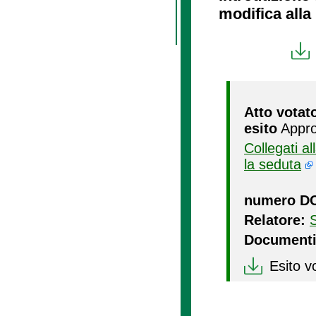
modifica alla 
Atto votat
esito
Appro
Collegati a
la seduta
numero D
Relatore:
Documenti
Esito v