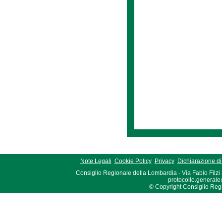
Note Legali
Cookie Policy
Privacy
Dichiarazione di 
Consiglio Regionale della Lombardia - Via Fabio Filzi
protocollo.generale
© Copyright Consiglio Region