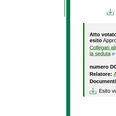
Atto votat
esito
Appro
Collegati a
la seduta
numero D
Relatore:
Documenti
Esito v