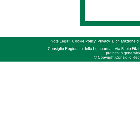
Note Legali
Cookie Policy
Privacy
Dichiarazione di 
Consiglio Regionale della Lombardia - Via Fabio Filzi
protocollo.generale
© Copyright Consiglio Region