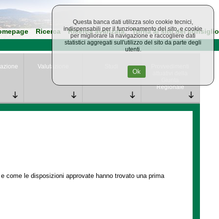
Questa banca dati utilizza solo cookie tecnici,
indispensabili per il funzionamento del sito, e cookie
omepage
Ricerca
Ricerca avanzata
Torna al sito del consiglio
per migliorare la navigazione e raccogliere dati
statistici aggregati sull'utilizzo del sito da parte degli
utenti.
azione
Valutazione
Studi
Provvedimenti
Ok
attuativi della
Giunta
Regionale
e e come le disposizioni approvate hanno trovato una prima