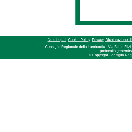
Note Legali
Cookie Policy
Privacy
Dichiarazione di 
Consiglio Regionale della Lombardia - Via Fabio Filzi
protocollo.generale
© Copyright Consiglio Region