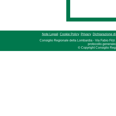
Note Legali
Cookie Policy
Privacy
Dichiarazione di 
Consiglio Regionale della Lombardia - Via Fabio Filzi
protocollo.generale
© Copyright Consiglio Region