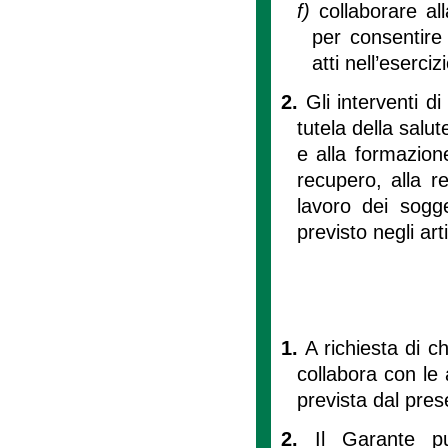
f)
collaborare al
per consentire 
atti nell’eserci
2.
Gli interventi d
tutela della salut
e alla formazione
recupero, alla r
lavoro dei sogg
previsto negli art
1.
A richiesta di c
collabora con le a
prevista dal pre
2.
Il Garante pu