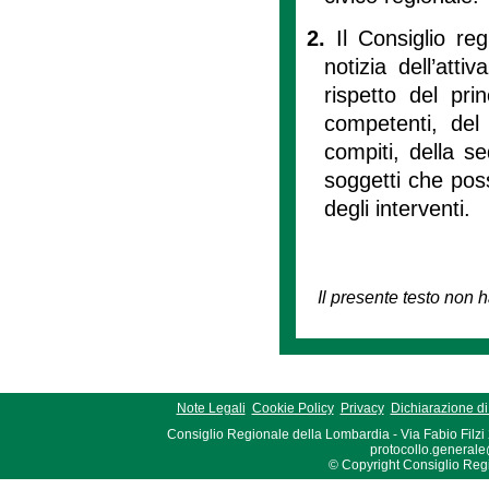
2.
Il Consiglio r
notizia dell’att
rispetto del pri
competenti, del s
compiti, della se
soggetti che poss
degli interventi.
Il presente testo non h
Note Legali
Cookie Policy
Privacy
Dichiarazione di 
Consiglio Regionale della Lombardia - Via Fabio Filzi
protocollo.generale
© Copyright Consiglio Region