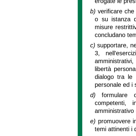
erogate le pres
b)
verificare che 
o su istanza di
misure restritt
concludano tem
c)
supportare, nei
3, nell’eserc
amministrativi,
libertà persona
dialogo tra le 
personale ed i s
d)
formulare o
competenti, i
amministrativo 
e)
promuovere ini
temi attinenti i