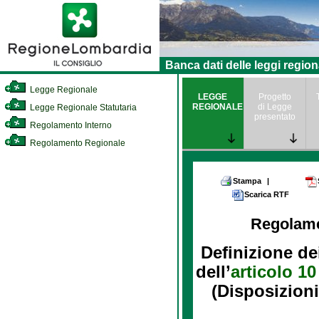
Banca dati delle leggi region
Legge Regionale
LEGGE
Progetto
REGIONALE
di Legge
Legge Regionale Statutaria
presentato
Regolamento Interno
Regolamento Regionale
Stampa
|
Scarica RTF
Regolam
Definizione de
dell’
articolo 10
(Disposizioni 