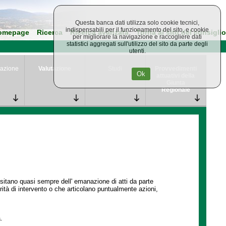
Questa banca dati utilizza solo cookie tecnici,
indispensabili per il funzionamento del sito, e cookie
omepage
Ricerca
Ricerca avanzata
Torna al sito del consiglio
per migliorare la navigazione e raccogliere dati
statistici aggregati sull'utilizzo del sito da parte degli
utenti.
azione
Valutazione
Studi
Provvedimenti
Ok
attuativi della
Giunta
Regionale
ssitano quasi sempre dell' emanazione di atti da parte
ità di intervento o che articolano puntualmente azioni,
.