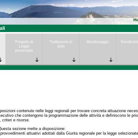
H
ali
Progetto di
Trattazione in
Monitoraggio
Rendicont
Legge
aula
presentato
posizioni contenute nelle leggi regionali per trovare concreta attuazione nece
secutivo che contengono la programmazione delle attività e definiscono le prior
 criteri e risorse.
Questa sezione mette a disposizione:
 provvedimenti attuativi adottati dalla Giunta regionale per la legge selezionata