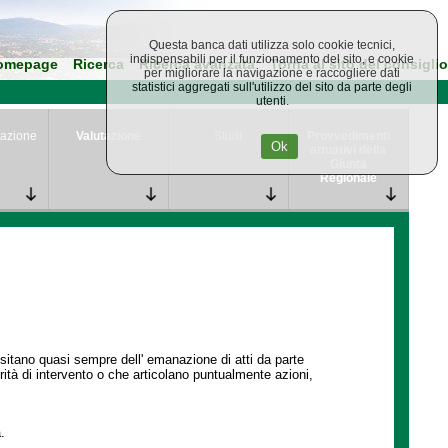
Questa banca dati utilizza solo cookie tecnici,
indispensabili per il funzionamento del sito, e cookie
omepage
Ricerca
Ricerca avanzata
Torna al sito del consiglio
per migliorare la navigazione e raccogliere dati
statistici aggregati sull'utilizzo del sito da parte degli
utenti.
azione
Valutazione
Studi
Provvedimenti
Ok
attuativi della
Giunta
Regionale
ssitano quasi sempre dell' emanazione di atti da parte
ità di intervento o che articolano puntualmente azioni,
.