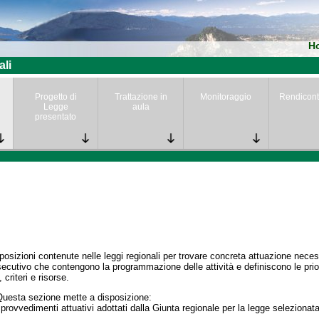
H
ali
Progetto di
Trattazione in
Monitoraggio
Rendicont
Legge
aula
presentato
posizioni contenute nelle leggi regionali per trovare concreta attuazione nece
secutivo che contengono la programmazione delle attività e definiscono le prior
 criteri e risorse.
Questa sezione mette a disposizione:
 provvedimenti attuativi adottati dalla Giunta regionale per la legge selezionata