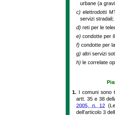
urbane (a gravi
c)
elettrodotti M
servizi stradali;
d)
reti per le te
e)
condotte per i
f)
condotte per la
g)
altri servizi so
h)
le correlate op
Pia
1.
I comuni sono t
artt. 35 e 38 del
2005, n. 12
(Leg
dell'articolo 3 de