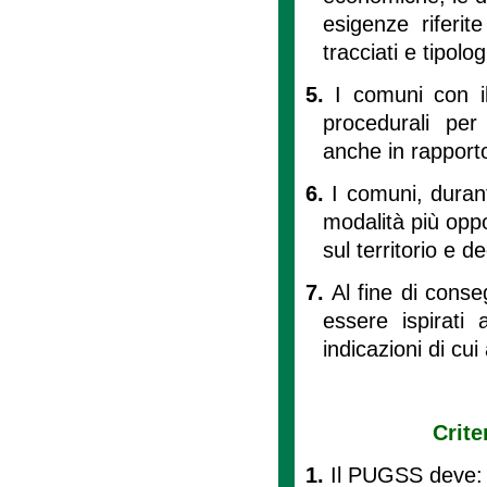
esigenze riferit
tracciati e tipolog
5.
I comuni con i
procedurali per
anche in rapport
6.
I comuni, duran
modalità più oppor
sul territorio e d
7.
Al fine di cons
essere ispirati a
indicazioni di cui
Crite
1.
Il PUGSS deve: