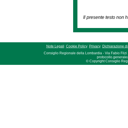
Il presente testo non h
Note Legali
Cookie Policy
Privacy
Dichiarazione di 
Consiglio Regionale della Lombardia - Via Fabio Filzi
protocollo.generale
© Copyright Consiglio Region