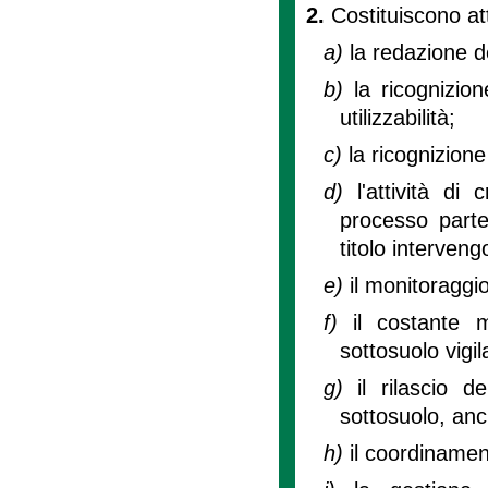
2.
Costituiscono att
a)
la redazione 
b)
la ricognizion
utilizzabilità;
c)
la ricognizione 
d)
l'attività di
processo parte
titolo interven
e)
il monitoraggi
f)
il costante m
sottosuolo vigil
g)
il rilascio d
sottosuolo, anc
h)
il coordinamen