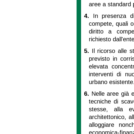
aree a standard p
4.
In presenza di 
compete, quali o
diritto a comp
richiesto dall'ent
5.
Il ricorso alle
previsto in corr
elevata concent
interventi di nu
urbano esistente
6.
Nelle aree già ed
tecniche di scav
stesse, alla e
architettonico, a
alloggiare nonc
economica-finanz