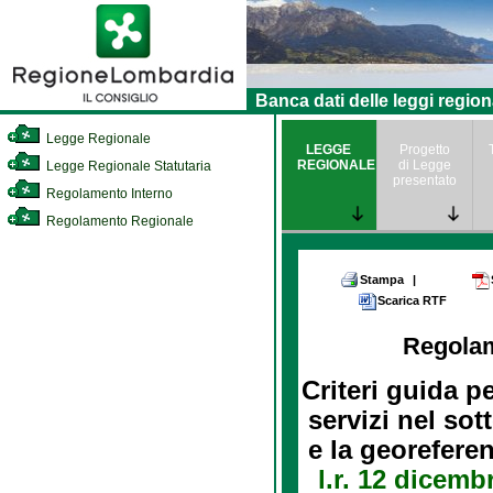
Banca dati delle leggi region
Legge Regionale
LEGGE
Progetto
REGIONALE
di Legge
Legge Regionale Statutaria
presentato
Regolamento Interno
Regolamento Regionale
Stampa
|
Scarica RTF
Regola
Criteri guida p
servizi nel so
e la georeferen
l.r. 12 dicemb