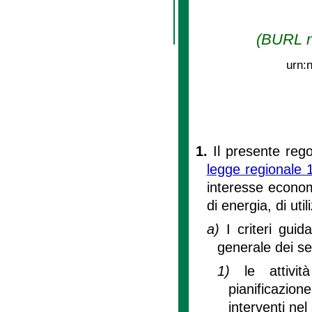
(BURL n.
urn:
1.
Il presente rego
legge regionale 
interesse economi
di energia, di uti
a)
I criteri gui
generale dei se
1)
le attivi
pianificazio
interventi nel