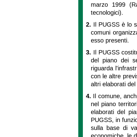
marzo 1999 (Raz
tecnologici).
2.
Il PUGSS è lo st
comuni organizzan
esso presenti.
3.
Il PUGSS costitu
del piano dei ser
riguarda l'infras
con le altre prev
altri elaborati de
4.
Il comune, anche 
nel piano territo
elaborati del pi
PUGSS, in funzion
sulla base di va
economiche, le dir