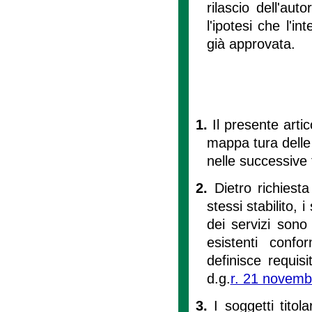
rilascio dell'aut
l'ipotesi che l'i
già approvata.
1.
Il presente artic
mappa tura delle i
nelle successive
2.
Dietro richies
stessi stabilito, i
dei servizi sono t
esistenti conf
definisce requisi
d.g.
r. 21 novemb
3.
I soggetti titola