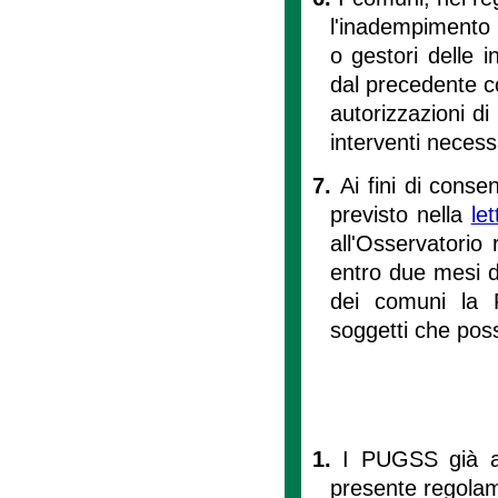
l'inadempimento s
o gestori delle i
dal precedente co
autorizzazioni di
interventi necessa
7.
Ai fini di cons
previsto nella
le
all'Osservatorio
entro due mesi d
dei comuni la R
soggetti che poss
1.
I PUGSS già ap
presente regolame