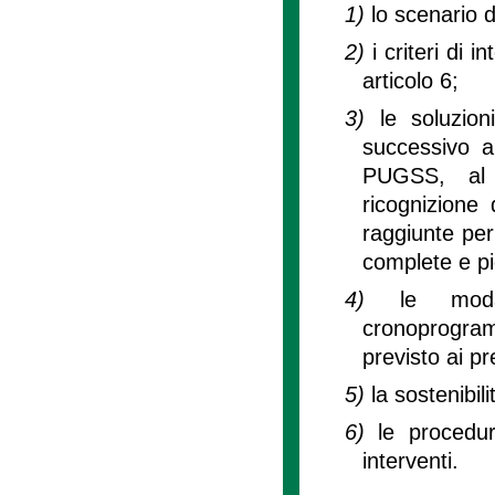
1)
lo scenario d
2)
i criteri di 
articolo 6;
3)
le soluzion
successivo a
PUGSS, al c
ricognizione 
raggiunte per 
complete e pi
4)
le moda
cronoprogra
previsto ai p
5)
la sostenibil
6)
le procedur
interventi.