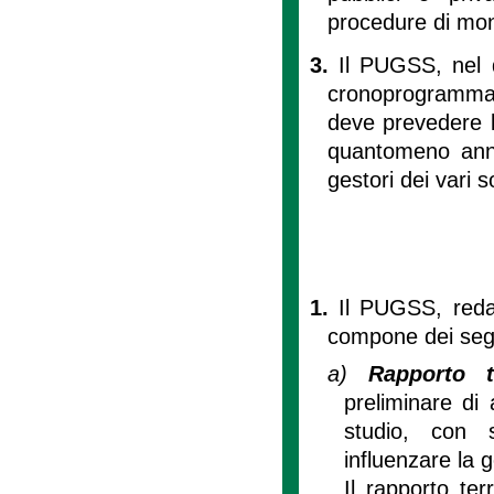
procedure di moni
3.
Il PUGSS, nel d
cronoprogrammazi
deve prevedere l
quantomeno annua
gestori dei vari s
1.
Il PUGSS, redatt
compone dei seg
a)
Rapporto te
preliminare di 
studio, con s
influenzare la g
Il rapporto ter