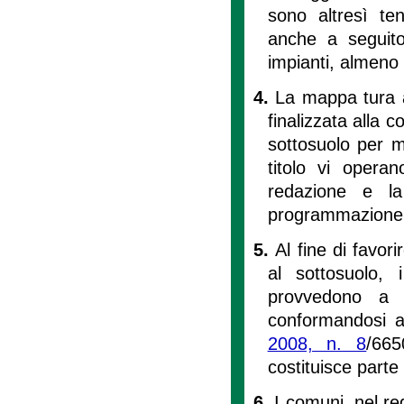
sono altresì ten
anche a seguito
impianti, almeno
4.
La mappa tura ag
finalizzata alla c
sottosuolo per m
titolo vi opera
redazione e 
programmazione d
5.
Al fine di favor
al sottosuolo, 
provvedono a r
conformandosi al
2008, n. 8
/665
costituisce parte 
6.
I comuni, nel r