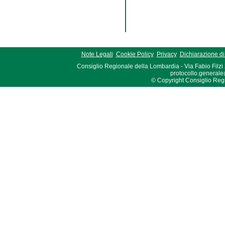
Note Legali
Cookie Policy
Privacy
Dichiarazione di 
Consiglio Regionale della Lombardia - Via Fabio Filzi
protocollo.generale
© Copyright Consiglio Region