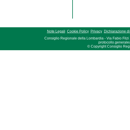
Note Legali
Cookie Policy
Privacy
Dichiarazione di 
Consiglio Regionale della Lombardia - Via Fabio Filzi
protocollo.generale
© Copyright Consiglio Region