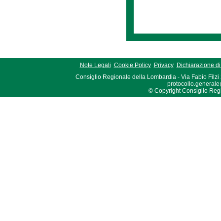
Note Legali
Cookie Policy
Privacy
Dichiarazione di 
Consiglio Regionale della Lombardia - Via Fabio Filzi
protocollo.generale
© Copyright Consiglio Region