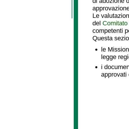
di adozione d
approvazione
Le valutazio
del
Comitato 
competenti p
Questa sezio
le Mission
legge reg
i document
approvati 