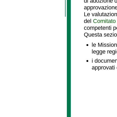
di adozione d
approvazione
Le valutazio
del
Comitato 
competenti p
Questa sezio
le Mission
legge reg
i document
approvati 