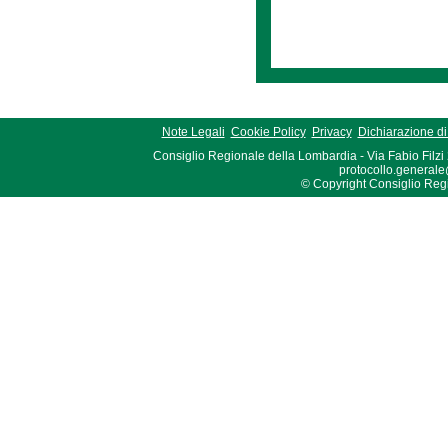
Note Legali
Cookie Policy
Privacy
Dichiarazione di 
Consiglio Regionale della Lombardia - Via Fabio Filzi
protocollo.generale
© Copyright Consiglio Region