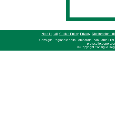
Note Legali
Cookie Policy
Privacy
Dichiarazione di 
Consiglio Regionale della Lombardia - Via Fabio Filzi
protocollo.generale
© Copyright Consiglio Region