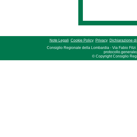
Note Legali
Cookie Policy
Privacy
Dichiarazione di 
Consiglio Regionale della Lombardia - Via Fabio Filzi
protocollo.generale
© Copyright Consiglio Region