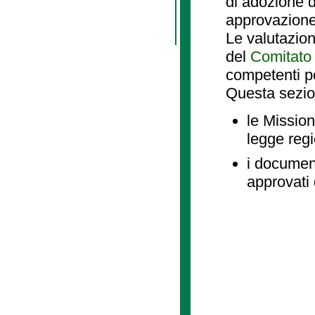
di adozione d
approvazione
Le valutazio
del
Comitato 
competenti p
Questa sezio
le Mission
legge reg
i document
approvati 