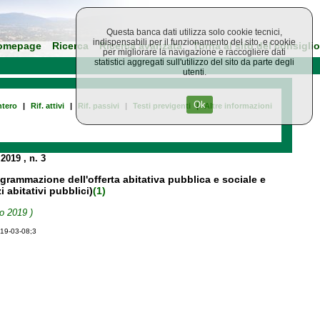
Questa banca dati utilizza solo cookie tecnici,
indispensabili per il funzionamento del sito, e cookie
omepage
Ricerca
Ricerca avanzata
Torna al sito del consiglio
per migliorare la navigazione e raccogliere dati
statistici aggregati sull'utilizzo del sito da parte degli
utenti.
Ok
tero
|
Rif. attivi
|
Rif. passivi
|
Testi previgenti
|
Altre informazioni
 2019
, n. 3
ogrammazione dell'offerta abitativa pubblica e sociale e
 abitativi pubblici)
(1)
o 2019 )
019-03-08;3