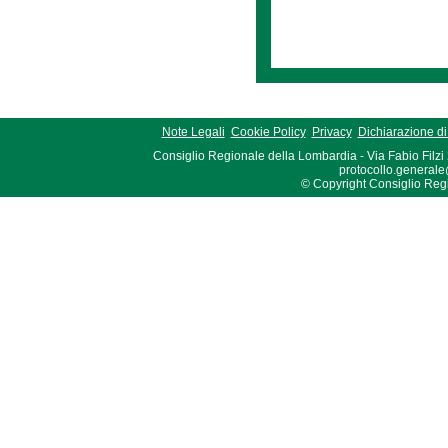
Note Legali
Cookie Policy
Privacy
Dichiarazione di 
Consiglio Regionale della Lombardia - Via Fabio Filzi
protocollo.generale
© Copyright Consiglio Region