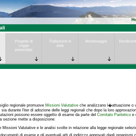
H
ali
Progetto di
Trattazione in
Monitoraggio
Rendicont
Legge
aula
presentato
siglio regionale promuove
Missioni Valutative
che analizzano l�attuazione o va
i
sia durante l'iter di adozione delle leggi regionali che dopo la loro approvazio
lutazioni possono essere oggetto di esame da parte del
Comitato Paritetico
e 
a sezione mette a disposizione:
e Missioni Valutative e le analisi svolte in relazione alla legge regionale selez
 documenti di esame e gli eventuali atti di indirizzo approvati dagli organismi c