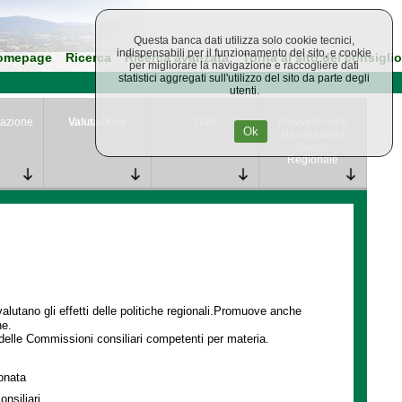
Questa banca dati utilizza solo cookie tecnici,
indispensabili per il funzionamento del sito, e cookie
omepage
Ricerca
Ricerca avanzata
Torna al sito del consiglio
per migliorare la navigazione e raccogliere dati
statistici aggregati sull'utilizzo del sito da parte degli
utenti.
azione
Valutazione
Studi
Provvedimenti
Ok
attuativi della
Giunta
Regionale
lutano gli effetti delle politiche regionali.Promuove anche
ne.
delle Commissioni consiliari competenti per materia.
ionata
onsiliari