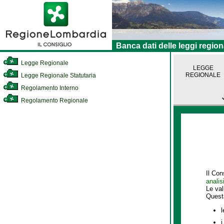
Banca dati delle leggi region
Legge Regionale
LEGGE
REGIONALE
Legge Regionale Statutaria
Regolamento Interno
Regolamento Regionale
Il Con
analis
Le va
Quest
l
i