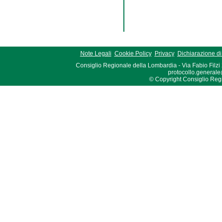
Note Legali
Cookie Policy
Privacy
Dichiarazione di 
Consiglio Regionale della Lombardia - Via Fabio Filzi
protocollo.generale
© Copyright Consiglio Region