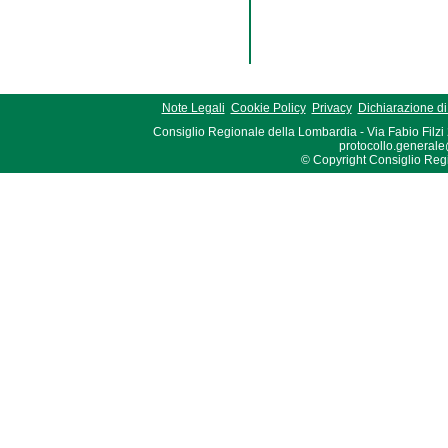
Note Legali
Cookie Policy
Privacy
Dichiarazione di 
Consiglio Regionale della Lombardia - Via Fabio Filzi
protocollo.generale
© Copyright Consiglio Region