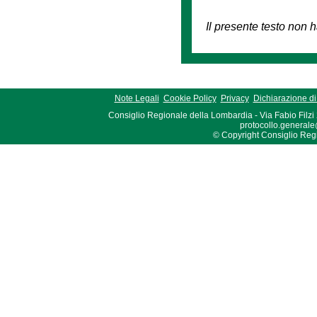
Il presente testo non h
Note Legali
Cookie Policy
Privacy
Dichiarazione di 
Consiglio Regionale della Lombardia - Via Fabio Filzi
protocollo.generale
© Copyright Consiglio Region