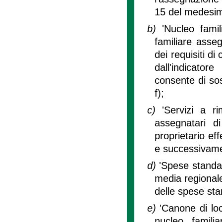
15 del medesi
b)
'Nucleo famil
familiare asseg
dei requisiti di c
dall'indicato
consente di sost
f);
c)
'Servizi a ri
assegnatari di
proprietario ef
e successivamen
d)
'Spese standar
media regionale
delle spese sta
e)
'Canone di lo
nucleo famili