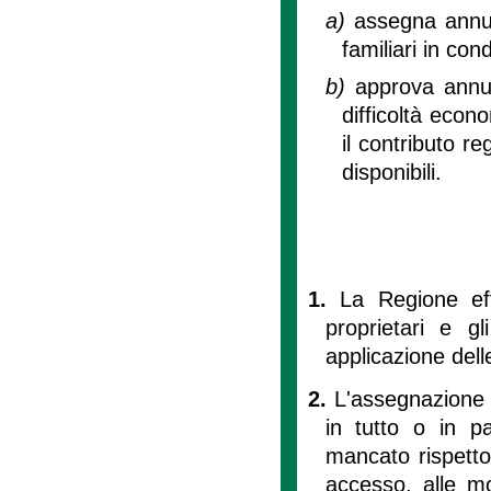
a)
assegna annual
familiari in con
b)
approva annua
difficoltà eco
il contributo re
disponibili.
1.
La Regione eff
proprietari e gl
applicazione dell
2.
L'assegnazione d
in tutto o in pa
mancato rispetto 
accesso, alle mo