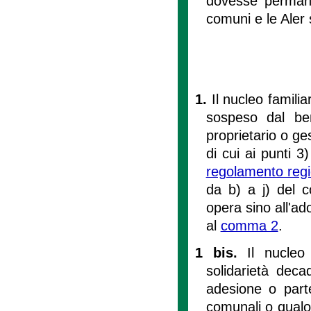
dovesse permaner
comuni e le Aler 
1.
Il nucleo famili
sospeso dal ben
proprietario o ges
di cui ai punti 3
regolamento reg
da b) a j) del 
opera sino all'a
al
comma 2
.
1 bis.
Il nucleo
solidarietà dec
adesione o parte
comunali o qualor