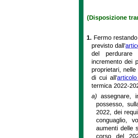
(Disposizione tra
1.
Fermo restando i
previsto dall’
arti
del perdurare d
incremento dei pr
proprietari, nelle
di cui all’
articol
termica 2022-20
a)
assegnare, in
possesso, sull
2022, dei requi
conguaglio, vo
aumenti delle s
corso del 20