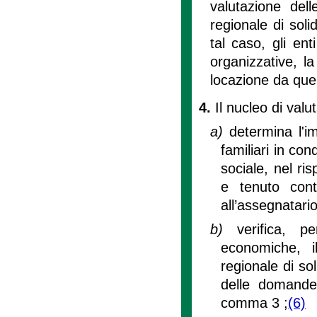
valutazione del
regionale di soli
tal caso, gli ent
organizzative, l
locazione da quel
4.
Il nucleo di valu
a)
determina l'i
familiari in con
sociale, nel ri
e tenuto cont
all’assegnatari
b)
verifica, p
economiche, i
regionale di sol
delle domande 
comma 3 ;
(6)