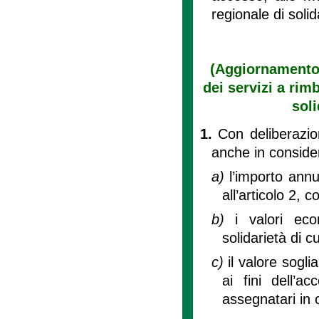
regionale di solid
(Aggiornamento 
dei servizi a rim
soli
1.
Con deliberazio
anche in consider
a)
l’importo annu
all’articolo 2, 
b)
i valori ec
solidarietà di 
c)
il valore sogli
ai fini dell’a
assegnatari in 