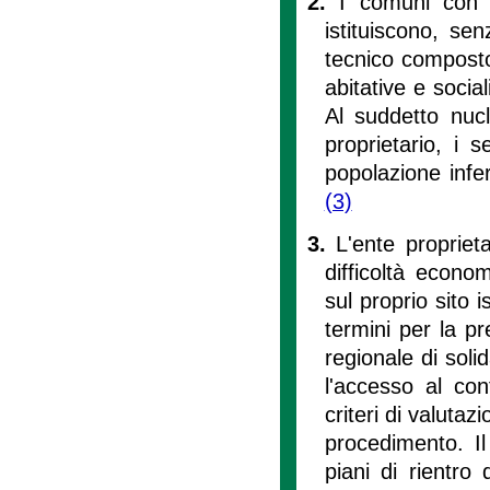
2.
I comuni con 
istituiscono, se
tecnico composto
abitative e social
Al suddetto nucl
proprietario, i 
popolazione infer
(3)
3.
L'ente proprieta
difficoltà econ
sul proprio sito i
termini per la p
regionale di solid
l'accesso al cont
criteri di valuta
procedimento. I
piani di rientro 