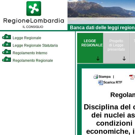
Banca dati delle leggi region
Legge Regionale
LEGGE
Progetto
REGIONALE
di Legge
Legge Regionale Statutaria
presentato
Regolamento Interno
Regolamento Regionale
Stampa
|
Scarica RTF
Regola
Disciplina del 
dei nuclei as
condizioni 
economiche, in