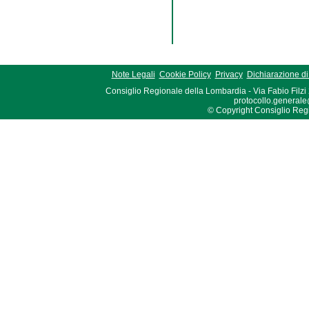
Note Legali
Cookie Policy
Privacy
Dichiarazione di 
Consiglio Regionale della Lombardia - Via Fabio Filzi
protocollo.generale
© Copyright Consiglio Region