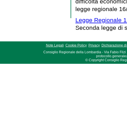
difficoltà economic
legge regionale 16
Legge Regionale 1
Seconda legge di 
Note Legali
Cookie Policy
Privacy
Dichiarazione di 
Consiglio Regionale della Lombardia - Via Fabio Filzi
protocollo.generale
© Copyright Consiglio Region