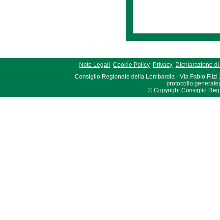
Note Legali
Cookie Policy
Privacy
Dichiarazione di 
Consiglio Regionale della Lombardia - Via Fabio Filzi
protocollo.generale
© Copyright Consiglio Region