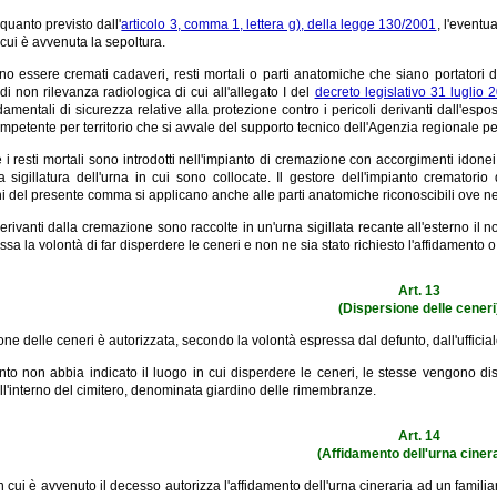
quanto previsto dall'
articolo 3, comma 1, lettera g), della legge 130/2001
, l'eventu
cui è avvenuta la sepoltura.
 essere cremati cadaveri, resti mortali o parti anatomiche che siano portatori di
di non rilevanza radiologica di cui all'allegato I del
decreto legislativo 31 luglio 
mentali di sicurezza relative alla protezione contro i pericoli derivanti dall'espos
mpetente per territorio che si avvale del supporto tecnico dell'Agenzia regionale p
 i resti mortali sono introdotti nell'impianto di cremazione con accorgimenti idonei a
ta sigillatura dell'urna in cui sono collocate. Il gestore dell'impianto crematori
i del presente comma si applicano anche alle parti anatomiche riconoscibili ove ne è
erivanti dalla cremazione sono raccolte in un'urna sigillata recante all'esterno il 
ssa la volontà di far disperdere le ceneri e non ne sia stato richiesto l'affidamento 
Art. 13
(Dispersione delle ceneri
one delle ceneri è autorizzata, secondo la volontà espressa dal defunto, dall'ufficial
nto non abbia indicato il luogo in cui disperdere le ceneri, le stesse vengono di
ll'interno del cimitero, denominata giardino delle rimembranze.
Art. 14
(Affidamento dell'urna cinera
n cui è avvenuto il decesso autorizza l'affidamento dell'urna cineraria ad un familiar