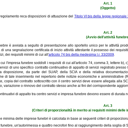
Art. 1
(Oggetto)
 regolamento reca disposizioni di attuazione del
Titolo VI bis della legge regional
Art. 2
(Avvio dell'attività funebr
funebre è avviata a seguito di presentazione allo sportello unico per le attività p
di una segnalazione certificata di inizio attività attestante il possesso dei requisiti 
zi, dei requisiti minimi di cui all'
articolo 74 bis della medesima l.r. 33/2009
.
cui l'impresa funebre soddisfi i requisiti di cui all'articolo 74, comma 3, lettere b), c
ervizi di uno specifico contratto continuativo di appalto di servizi registrato press
 disposizione, da parte del SUAP, della SCIA e della relativa documentazione
ne di tale inserimento nel repertorio delle notizie economiche e amministrative (R
te, copia del contratto sottoscritto con il centro servizi deve essere allegata alla
to, variazione o rinnovo del contratto stesso anche ai fini del corrispondente aggio
continuativi di appalto tra centro servizi e impresa funebre devono essere di durata 
Art. 3
(Criteri di proporzionalità in merito ai requisiti minimi delle
e minima delle imprese funebri è calcolata in base ai seguenti criteri di proporziona
 funebre, un'autorimessa e quattro necrofori fino al raggiungimento della soglia di 5