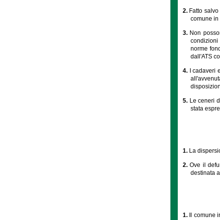
2.
Fatto salvo 
comune in 
3.
Non possono
condizioni 
norme fonda
dall'ATS co
4.
I cadaveri e
all'avvenu
disposizion
5.
Le ceneri d
stata espre
1.
La dispersi
2.
Ove il defu
destinata a
1.
Il comune i