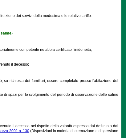
fruizione dei servizi della medesima e le relative tariffe.
e salme)
itorialmente competente ne abbia certificato l'inidoneità;
vvenuto il decesso;
, su richiesta dei familiari, essere completato presso l'abitazione del
lizzo di spazi per lo svolgimento del periodo di osservazione delle salme
vvenuto il decesso nel rispetto della volontà espressa dal defunto o dai
 marzo 2001 n. 130
(Disposizioni in materia di cremazione e dispersione