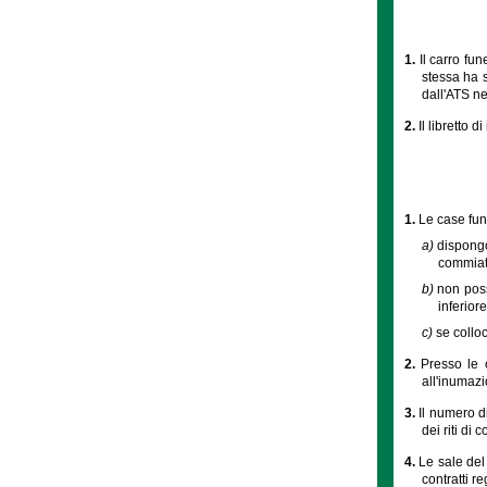
1.
Il carro fun
stessa ha s
dall'ATS ne
2.
Il libretto d
1.
Le case fune
a)
dispongon
commiato,
b)
non poss
inferiore
c)
se colloc
2.
Presso le c
all'inumaz
3.
Il numero di
dei riti d
4.
Le sale del
contratti re