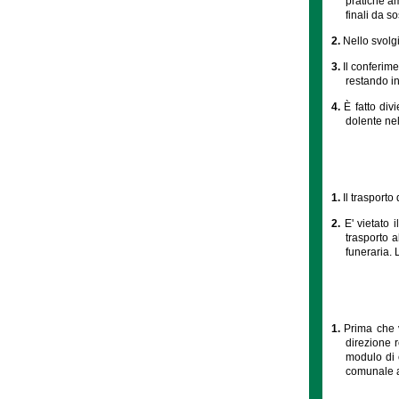
pratiche amm
finali da s
2.
Nello svolg
3.
Il conferime
restando in 
4.
È fatto div
dolente nel
1.
Il trasport
2.
E' vietato 
trasporto 
funeraria. 
1.
Prima che v
direzione r
modulo di 
comunale a