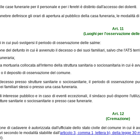
le case funerarie per il personale e per i feretri è distinto dall'accesso dei dolenti.
nebre definisce gli orari di apertura al pubblico della casa funeraria, le modalità di 
Art. 11
(Luoghi per l'osservazione dell
 in cui può svolgersi il periodo di osservazione delle salme:
one del defunto in cui è avvenuto il decesso o dei suoi familiari, salvo che l'ATS terr
funeraria;
 mortuaria collocata all'interno della struttura sanitaria o sociosanitaria in cui è a
io o il deposito di osservazione del comune.
decesso presso strutture sanitarie o sociosanitarie, il periodo di osservazione può
ei familiari stessi o presso una casa funeraria.
di interesse pubblico e in caso di eventi eccezionali, il sindaco può disporre l'uti
tture sanitarie o sociosanitarie o presso case funerarie.
Art. 12
(Cremazione)
ne di cadavere è autorizzata dall'ufficiale dello stato civile del comune in cui è a
ari secondo le modalità stabilite dall'
articolo 3, comma 1, lettera b), della legge 30
i).