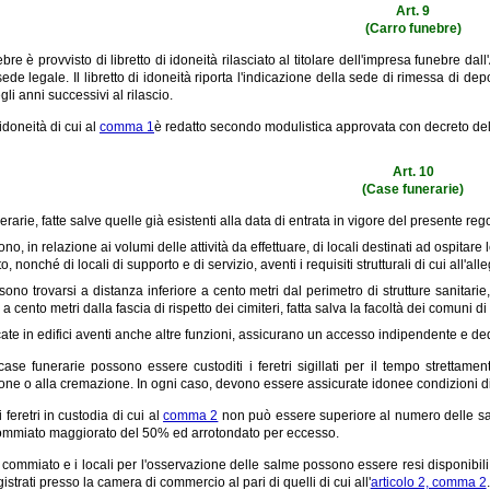
Art. 9
(Carro funebre)
ebre è provvisto di libretto di idoneità rilasciato al titolare dell'impresa funebre dal
ede legale. Il libretto di idoneità riporta l'indicazione della sede di rimessa di depo
gli anni successivi al rilascio.
i idoneità di cui al
comma 1
è redatto secondo modulistica approvata con decreto dell
Art. 10
(Case funerarie)
rarie, fatte salve quelle già esistenti alla data di entrata in vigore del presente re
o, in relazione ai volumi delle attività da effettuare, di locali destinati ad ospitare le sa
 nonché di locali di supporto e di servizio, aventi i requisiti strutturali di cui all'alle
ono trovarsi a distanza inferiore a cento metri dal perimetro di strutture sanitarie
 a cento metri dalla fascia di rispetto dei cimiteri, fatta salva la facoltà dei comuni di
ate in edifici aventi anche altre funzioni, assicurano un accesso indipendente e dedi
ase funerarie possono essere custoditi i feretri sigillati per il tempo strettame
ione o alla cremazione. In ogni caso, devono essere assicurate idonee condizioni d
 feretri in custodia di cui al
comma 2
non può essere superiore al numero delle sal
i commiato maggiorato del 50% ed arrotondato per eccesso.
 commiato e i locali per l'osservazione delle salme possono essere resi disponibili
gistrati presso la camera di commercio al pari di quelli di cui all'
articolo 2, comma 2
.