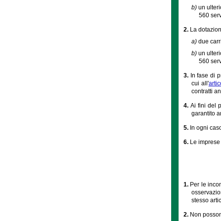
b)
un ulter
560 serv
2.
La dotazione
a)
due carr
b)
un ulter
560 serv
3.
In fase di 
cui all'
arti
contratti an
4.
Ai fini del
garantito 
5.
In ogni cas
6.
Le imprese 
1.
Per le incom
osservazion
stesso arti
2.
Non possono