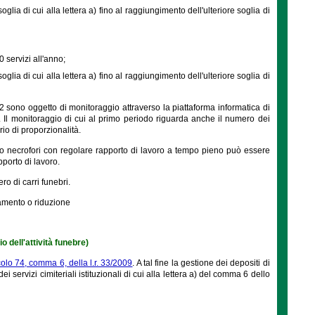
glia di cui alla lettera a) fino al raggiungimento dell'ulteriore soglia di
 servizi all'anno;
glia di cui alla lettera a) fino al raggiungimento dell'ulteriore soglia di
 2 sono oggetto di monitoraggio attraverso la piattaforma informatica di
. Il monitoraggio di cui al primo periodo riguarda anche il numero dei
rio di proporzionalità.
ttro necrofori con regolare rapporto di lavoro a tempo pieno può essere
porto di lavoro.
o di carri funebri.
iamento o riduzione
io dell'attività funebre)
colo 74, comma 6, della l.r. 33/2009
. A tal fine la gestione dei depositi di
servizi cimiteriali istituzionali di cui alla lettera a) del comma 6 dello