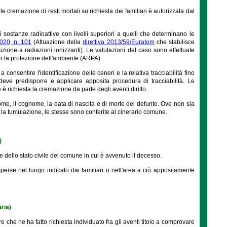
ale cremazione di resti mortali su richiesta dei familiari è autorizzata dal
 sostanze radioattive con livelli superiori a quelli che determinano le
2020, n. 101
(Attuazione della
direttiva 2013/59/Euratom
che stabilisce
izione a radiazioni ionizzanti). Le valutazioni del caso sono effettuate
er la protezione dell'ambiente (ARPA).
 consentire l'identificazione delle ceneri e la relativa tracciabilità fino
o deve predisporre e applicare apposita procedura di tracciabilità. Le
 richiesta la cremazione da parte degli aventi diritto.
nome, il cognome, la data di nascita e di morte del defunto. Ove non sia
o la tumulazione, le stesse sono conferite al cinerario comune.
)
e dello stato civile del comune in cui è avvenuto il decesso.
sperse nel luogo indicato dai familiari o nell'area a ciò appositamente
ria)
e che ne ha fatto richiesta individuato fra gli aventi titolo a comprovare