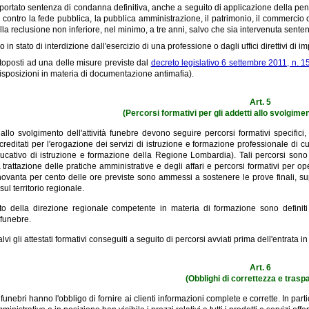
portato sentenza di condanna definitiva, anche a seguito di applicazione della pena 
i contro la fede pubblica, la pubblica amministrazione, il patrimonio, il commercio 
la reclusione non inferiore, nel minimo, a tre anni, salvo che sia intervenuta sentenza
o in stato di interdizione dall'esercizio di una professione o dagli uffici direttivi di i
toposti ad una delle misure previste dal
decreto legislativo 6 settembre 2011, n. 1
sposizioni in materia di documentazione antimafia).
Art. 5
(Percorsi formativi per gli addetti allo svolgimen
 allo svolgimento dell'attività funebre devono seguire percorsi formativi specifici,
creditati per l'erogazione dei servizi di istruzione e formazione professionale di cui
cativo di istruzione e formazione della Regione Lombardia). Tali percorsi sono dist
a trattazione delle pratiche amministrative e degli affari e percorsi formativi per 
novanta per cento delle ore previste sono ammessi a sostenere le prove finali, su
à sul territorio regionale.
o della direzione regionale competente in materia di formazione sono definiti g
à funebre.
alvi gli attestati formativi conseguiti a seguito di percorsi avviati prima dell'entrata
Art. 6
(Obblighi di correttezza e trasp
unebri hanno l'obbligo di fornire ai clienti informazioni complete e corrette. In part