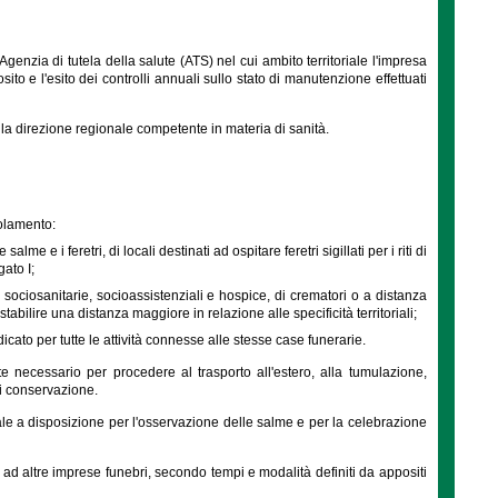
l'Agenzia di tutela della salute (ATS) nel cui ambito territoriale l'impresa
sito e l'esito dei controlli annuali sullo stato di manutenzione effettuati
a direzione regionale competente in materia di sanità.
golamento:
lme e i feretri, di locali destinati ad ospitare feretri sigillati per i riti di
gato I;
, sociosanitarie, socioassistenziali e hospice, di crematori o a distanza
 stabilire una distanza maggiore in relazione alle specificità territoriali;
cato per tutte le attività connesse alle stesse case funerarie.
nte necessario per procedere al trasporto all'estero, alla tumulazione,
i conservazione.
e a disposizione per l'osservazione delle salme e per la celebrazione
 ad altre imprese funebri, secondo tempi e modalità definiti da appositi