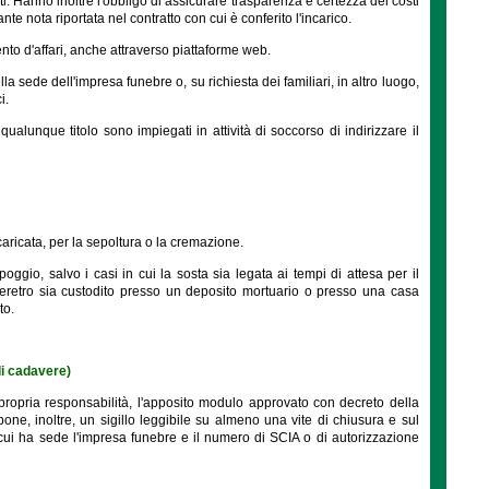
ferti. Hanno inoltre l'obbligo di assicurare trasparenza e certezza dei costi
nte nota riportata nel contratto con cui è conferito l'incarico.
nto d'affari, anche attraverso piattaforme web.
la sede dell'impresa funebre o, su richiesta dei familiari, in altro luogo,
i.
qualunque titolo sono impiegati in attività di soccorso di indirizzare il
caricata, per la sepoltura o la cremazione.
poggio, salvo i casi in cui la sosta sia legata ai tempi di attesa per il
 feretro sia custodito presso un deposito mortuario o presso una casa
to.
 di cadavere)
 propria responsabilità, l'apposito modulo approvato con decreto della
pone, inoltre, un sigillo leggibile su almeno una vite di chiusura e sul
 cui ha sede l'impresa funebre e il numero di SCIA o di autorizzazione