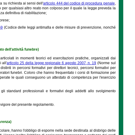
su richiesta ai sensi dell'
articolo 444 del codice di procedura penale
,
o per qualsiasi altro reato non colposo per il quale la legge preveda la
 definitiva di riabilitazione;
mprese;
59
(Codice delle leggi antimafia e delle misure di prevenzione, nonché
to dell'attività funebre)
 articolati in momenti teorici ed esercitazioni pratiche, organizzati dai
 all'
articolo 25 della legge regionale 6 agosto 2007, n. 19
(Norme sul
inti in percorsi formativi per direttori tecnici, percorsi formativi per
operatori funebri. Coloro che hanno frequentato i corsi di formazione per
perate le quali conseguono un attestato di competenza per l'esercizio
li standard professionali e formativi degli addetti allo svolgimento
 in vigore del presente regolamento.
arenza)
icolare, hanno l'obbligo di esporre nella sede destinata al disbrigo delle