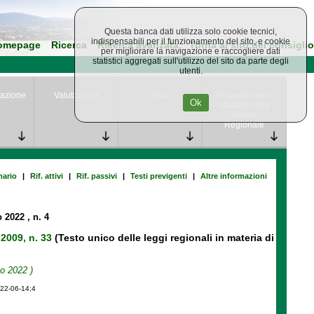
Questa banca dati utilizza solo cookie tecnici,
indispensabili per il funzionamento del sito, e cookie
omepage
Ricerca
Ricerca avanzata
Torna al sito del consiglio
per migliorare la navigazione e raccogliere dati
statistici aggregati sull'utilizzo del sito da parte degli
utenti.
azione
Valutazione
Studi
Provvedimenti
Ok
attuativi della
Giunta
Regionale
ario
|
Rif. attivi
|
Rif. passivi
|
Testi previgenti
|
Altre informazioni
o 2022
, n. 4
 2009, n. 33
(Testo unico delle leggi regionali in materia di
o 2022 )
022-06-14;4