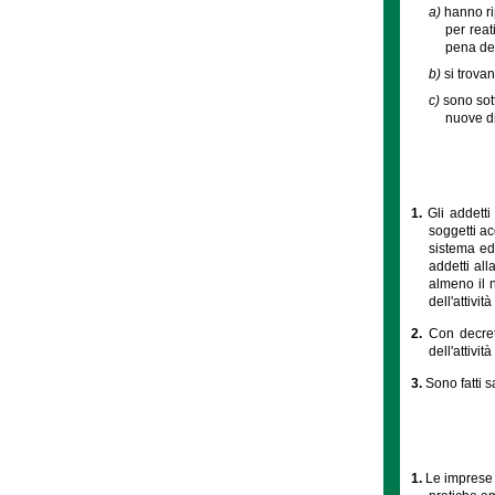
a)
hanno ri
per reat
pena del
b)
si trovan
c)
sono sot
nuove di
1.
Gli addetti
soggetti ac
sistema edu
addetti all
almeno il 
dell'attivit
2.
Con decret
dell'attivit
3.
Sono fatti s
1.
Le imprese f