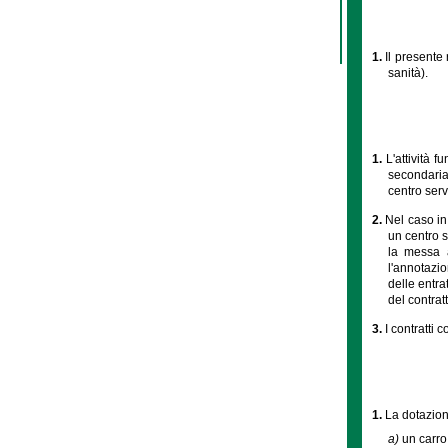
1.
Il presente
sanità).
1.
L'attività 
secondaria 
centro servi
2.
Nel caso in 
un centro s
la messa a
l'annotazio
delle entra
del contrat
3.
I contratti 
1.
La dotazion
a)
un carro