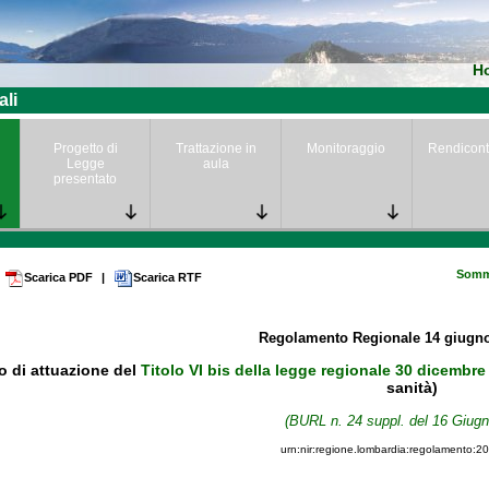
H
ali
Progetto di
Trattazione in
Monitoraggio
Rendicont
Legge
aula
presentato
Somm
Scarica PDF
|
Scarica RTF
Regolamento Regionale
14 giugn
 di attuazione del
Titolo VI bis della legge regionale 30 dicembre
sanità)
(BURL n. 24 suppl. del 16 Giugn
urn:nir:regione.lombardia:regolamento:2