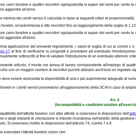
iore carro funebre e quattro necrofori ogniqualvolta si superi del venti per cento la so
izi aggiuntivi all'anno.
 minima dei centri servizi è calcolata in base ai seguenti criteri di proporzionalità:
i funebri, un'autorimessa e otto necrofori fino al raggiungimento della soglia di 1.120
iore carro funebre e quattro necrofori ogniqualvolta si superi del venti per cento la so
izi aggiuntivi all'anno.
prima applicazione del presente regolamento, i valori di soglia di cui ai commi 1 e
colo 17
al fine di verificarne la congruità e procedere ad eventuale rimodulazione
nualmente sottoscritti al fine di valutare l'introduzione di un eventuale ulteriore crite
 presente articolo, il monte ore annuo di lavoro corrispondente all'impiego di qua
anche con un maggior numero di necrofori purché abbiano anch'essi un regolare rap
o deve essere assicurata la disponibilità di una o più autorimesse adeguate al numer
funebri e i centri servizi provvedono all'aggiornamento della SCIA in caso di ampl
Art. 4
(Incompatibilità e condizioni ostative all'eserciz
patibilità dell'attività funebre con altre attività si osservano le disposizioni dell'
arti
e e degli impianti di cremazione si intende ricompresa nell'ambito della gestione dei 
colo. Si osservano inoltre le disposizioni dell'articolo 74, commi 7 e 8.
 esercitare l'attività funebre coloro che: