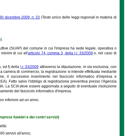
e 30 dicembre 2009, n. 33
(Testo unico delle leggi regionali in materia di
e)
roduttive (SUAP) del comune in cui l'impresa ha sede legale, operativa o
minimi di cui all'
articolo 74, comma 3, della l.r. 33/2009
o, nel caso di
), ed f) della
l.r. 33/2009
attraverso la stipulazione, in via esclusiva, con
o la camera di commercio, la registrazione si intende effettuata mediante
, il successivo inserimento nel fascicolo informatico d'impresa e
EA). Fatto salvo l'obbligo di registrazione preventiva presso l'Agenzia
 SCIA. La SCIA deve essere aggiornata a seguito di eventuale risoluzione
rnamento del fascicolo informatico d'impresa.
non inferiore ad un anno.
 imprese funebri e dei centri servizi)
lità:
60 servizi all'anno;