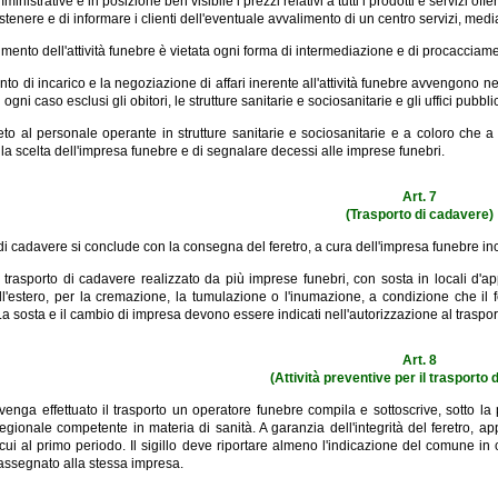
inistrative e in posizione ben visibile i prezzi relativi a tutti i prodotti e servizi of
ostenere e di informare i clienti dell'eventuale avvalimento di un centro servizi, media
imento dell'attività funebre è vietata ogni forma di intermediazione e di procacciame
nto di incarico e la negoziazione di affari inerente all'attività funebre avvengono nel
ogni caso esclusi gli obitori, le strutture sanitarie e sociosanitarie e gli uffici pubblic
ieto al personale operante in strutture sanitarie e sociosanitarie e a coloro che a 
la scelta dell'impresa funebre e di segnalare decessi alle imprese funebri.
Art. 7
(Trasporto di cadavere)
o di cadavere si conclude con la consegna del feretro, a cura dell'impresa funebre in
il trasporto di cadavere realizzato da più imprese funebri, con sosta in locali d'ap
all'estero, per la cremazione, la tumulazione o l'inumazione, a condizione che il
La sosta e il cambio di impresa devono essere indicati nell'autorizzazione al traspor
Art. 8
(Attività preventive per il trasporto
enga effettuato il trasporto un operatore funebre compila e sottoscrive, sotto la
egionale competente in materia di sanità. A garanzia dell'integrità del feretro, ap
cui al primo periodo. Il sigillo deve riportare almeno l'indicazione del comune in
ssegnato alla stessa impresa.