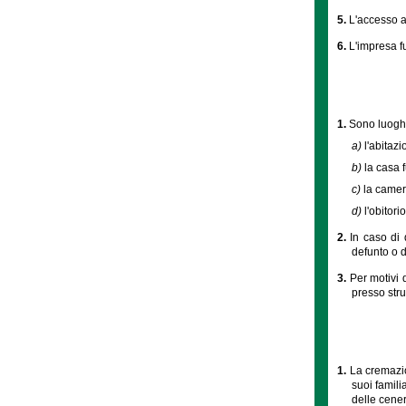
5.
L'accesso al
6.
L'impresa fu
1.
Sono luoghi
a)
l'abitazi
b)
la casa 
c)
la camera
d)
l'obitor
2.
In caso di 
defunto o d
3.
Per motivi 
presso stru
1.
La cremazio
suoi famili
delle cener